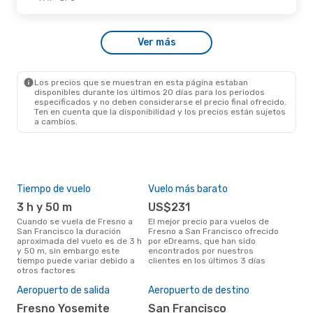
Mar., 22 De Sep.
- Sáb., 26 De Sep.
Ver más
American Airlines
1 Escala
FAT
- SFO
American Airlines
1 Escala
SFO
- FAT
Los precios que se muestran en esta página estaban
disponibles durante los últimos 20 días para los periodos
especificados y no deben considerarse el precio final ofrecido.
Ten en cuenta que la disponibilidad y los precios están sujetos
a cambios.
Tiempo de vuelo
Vuelo más barato
Tem
3 h y 50 m
US$231
m
Cuando se vuela de Fresno a
El mejor precio para vuelos de
marzo es el mes más popular
San Francisco la duración
Fresno a San Francisco ofrecido
para
aproximada del vuelo es de 3 h
por eDreams, que han sido
Fra
y 50 m, sin embargo este
encontrados por nuestros
de 
tiempo puede variar debido a
clientes en los últimos 3 días
nues
otros factores
El 
res
Aeropuerto de salida
Aeropuerto de destino
ju
Fresno Yosemite
San Francisco