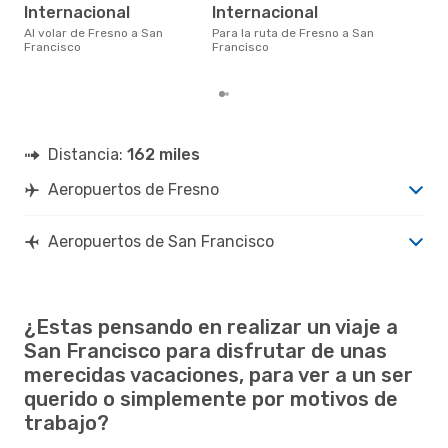
agosto es uno de los momentos
Internacional
Internacional
más
Fra
Al volar de Fresno a San
Para la ruta de Fresno a San
dat
Francisco
Francisco
clie
Distancia:
162 miles
Aeropuertos de Fresno
Aeropuertos de San Francisco
¿Estas pensando en realizar un viaje a
San Francisco para disfrutar de unas
merecidas vacaciones, para ver a un ser
querido o simplemente por motivos de
trabajo?