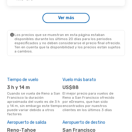
Mié., 19 De Ago.
- Vie., 21 De Ago.
Ver más
Frontier Airlines
1 Escala
RNO
- SFO
Frontier Airlines
1 Escala
SFO
- RNO
Los precios que se muestran en esta página estaban
disponibles durante los últimos 20 días para los periodos
especificados y no deben considerarse el precio final ofrecido.
Ten en cuenta que la disponibilidad y los precios están sujetos
a cambios.
Tiempo de vuelo
Vuelo más barato
Tem
3 h y 14 m
US$88
m
Cuando se vuela de Reno a San
El mejor precio para vuelos de
marzo es el mes más popular
Francisco la duración
Reno a San Francisco ofrecido
para
aproximada del vuelo es de 3 h
por eDreams, que han sido
Fra
y 14 m, sin embargo este tiempo
encontrados por nuestros
de 
puede variar debido a otros
clientes en los últimos 3 días
nues
factores
El 
res
Aeropuerto de salida
Aeropuerto de destino
d
Reno-Tahoe
San Francisco