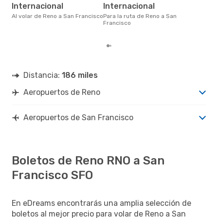
noviembre es uno de los
Internacional
Internacional
mom
vol
Al volar de Reno a San Francisco
Para la ruta de Reno a San
Ren
Francisco
nues
Distancia:
186 miles
Aeropuertos de Reno
Aeropuertos de San Francisco
Boletos de Reno RNO a San
Francisco SFO
En eDreams encontrarás una amplia selección de
boletos al mejor precio para volar de Reno a San