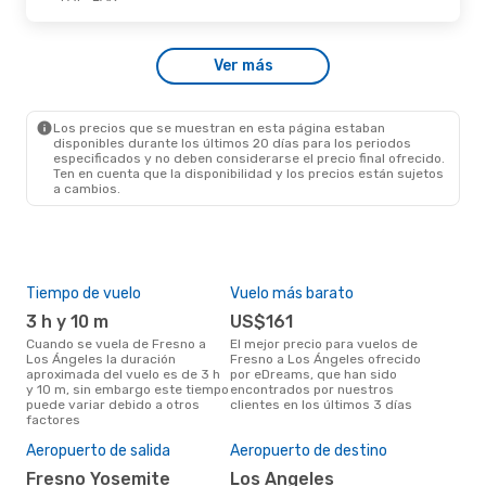
Mié., 21 De Oct.
- Sáb., 24 De Oct.
Ver más
American Airlines
2 Escalas
FAT
- LAX
American Airlines
1 Escala
LAX
- FAT
Los precios que se muestran en esta página estaban
disponibles durante los últimos 20 días para los periodos
especificados y no deben considerarse el precio final ofrecido.
Ten en cuenta que la disponibilidad y los precios están sujetos
a cambios.
Tiempo de vuelo
Vuelo más barato
Tem
3 h y 10 m
US$161
m
Cuando se vuela de Fresno a
El mejor precio para vuelos de
marzo es el mes más popular
Los Ángeles la duración
Fresno a Los Ángeles ofrecido
para
aproximada del vuelo es de 3 h
por eDreams, que han sido
Áng
y 10 m, sin embargo este tiempo
encontrados por nuestros
de 
puede variar debido a otros
clientes en los últimos 3 días
nues
factores
El 
res
Aeropuerto de salida
Aeropuerto de destino
ju
Fresno Yosemite
Los Angeles