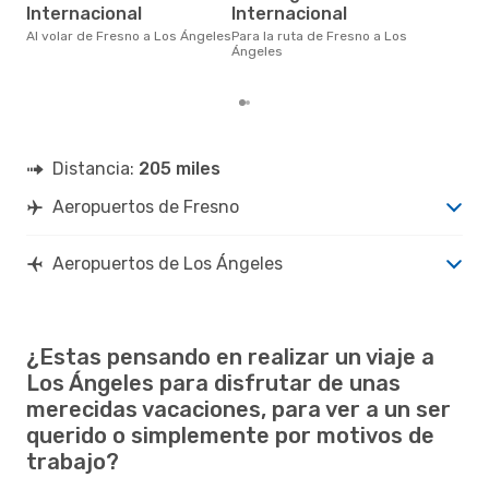
marzo es uno de los momentos
Internacional
Internacional
más
Áng
Al volar de Fresno a Los Ángeles
Para la ruta de Fresno a Los
dat
Ángeles
clie
Distancia:
205 miles
Aeropuertos de Fresno
Aeropuertos de Los Ángeles
¿Estas pensando en realizar un viaje a
Los Ángeles para disfrutar de unas
merecidas vacaciones, para ver a un ser
querido o simplemente por motivos de
trabajo?