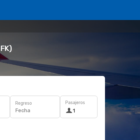
GFK)
Pasajeros
Regreso
Fecha
1