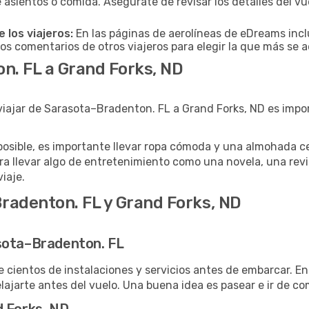
 asientos o comida. Asegúrate de revisar los detalles del vu
 los viajeros:
En las páginas de aerolíneas de eDreams incl
los comentarios de otros viajeros para elegir la que más se a
n. FL a Grand Forks, ND
viajar de Sarasota–Bradenton. FL a Grand Forks, ND es impo
posible, es importante llevar ropa cómoda y una almohada cer
ra llevar algo de entretenimiento como una novela, una revi
viaje.
radenton. FL y Grand Forks, ND
sota–Bradenton. FL
 cientos de instalaciones y servicios antes de embarcar. E
ajarte antes del vuelo. Una buena idea es pasear e ir de com