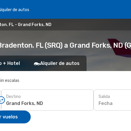
lquiler de autos
on. FL - Grand Forks, ND
radenton. FL (SRQ) a Grand Forks, ND (
o + Hotel
Alquiler de autos
Sin escalas
Destino
Salida
Fecha
r vuelos