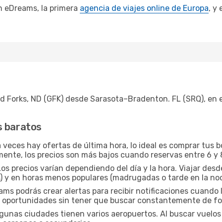
n eDreams, la primera
agencia de viajes online de Europa
, y
d Forks, ND (GFK) desde Sarasota–Bradenton. FL (SRQ), en
s baratos
veces hay ofertas de última hora, lo ideal es comprar tus 
mente, los precios son más bajos cuando reservas entre 6 y 
os precios varían dependiendo del día y la hora. Viajar des
) y en horas menos populares (madrugadas o tarde en la no
s podrás crear alertas para recibir notificaciones cuando l
r oportunidades sin tener que buscar constantemente de f
gunas ciudades tienen varios aeropuertos. Al buscar vuelos a