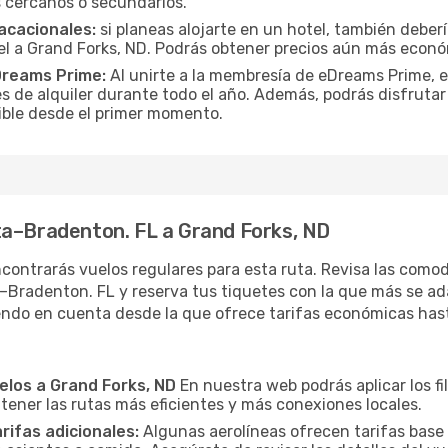
 cercanos o secundarios.
acacionales:
si planeas alojarte en un hotel, también deber
l a Grand Forks, ND. Podrás obtener precios aún más econó
Dreams Prime:
Al unirte a la membresía de eDreams Prime, 
s de alquiler durante todo el año. Además, podrás disfrutar
osible desde el primer momento.
ta–Bradenton. FL a Grand Forks, ND
contrarás vuelos regulares para esta ruta. Revisa las como
Bradenton. FL y reserva tus tiquetes con la que más se ada
iendo en cuenta desde la que ofrece tarifas económicas has
elos a Grand Forks, ND
En nuestra web podrás aplicar los fi
 tener las rutas más eficientes y más conexiones locales.
arifas adicionales:
Algunas aerolíneas ofrecen tarifas base