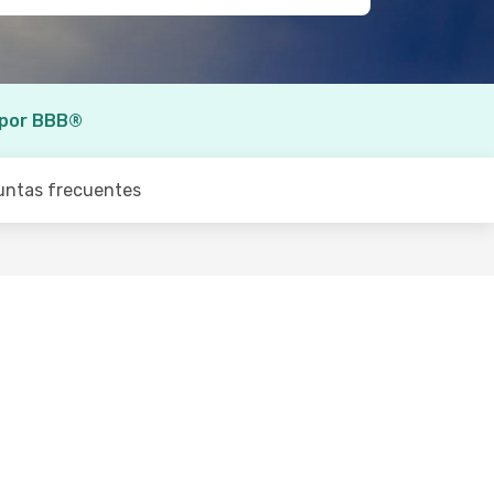
 por BBB®
untas frecuentes