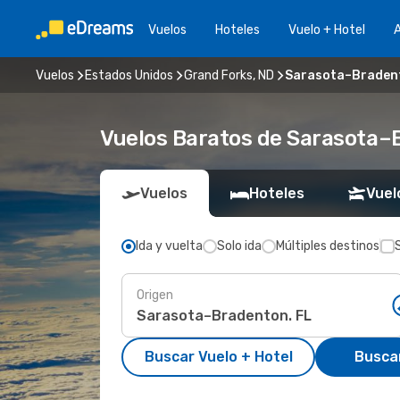
Vuelos
Hoteles
Vuelo + Hotel
A
Vuelos
Estados Unidos
Grand Forks, ND
Sarasota–Bradent
Vuelos Baratos de Sarasota–B
Vuelos
Hoteles
Vuel
Ida y vuelta
Solo ida
Múltiples destinos
Origen
Buscar Vuelo + Hotel
Busca