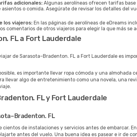
arifas adicionales:
Algunas aerolíneas ofrecen tarifas base
 asientos o comida. Asegúrate de revisar los detalles del vu
 los viajeros:
En las páginas de aerolíneas de eDreams incl
los comentarios de otros viajeros para elegir la que más se a
n. FL a Fort Lauderdale
viajar de Sarasota–Bradenton. FL a Fort Lauderdale es impo
posible, es importante llevar ropa cómoda y una almohada cer
ra llevar algo de entretenimiento como una novela, una revi
viaje.
radenton. FL y Fort Lauderdale
sota–Bradenton. FL
 cientos de instalaciones y servicios antes de embarcar. E
ajarte antes del vuelo. Una buena idea es pasear e ir de com