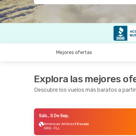
Mejores ofertas
Explora las mejores of
Descubre los vuelos más baratos a parti
Sáb., 5 De Sep.
Jue., 10 De Sep.
- Sáb., 12 De Sep.
Sáb., 1
American Airlines
1 Escala
SRQ
- FLL
American Airlines
1 Escala
Americ
SRQ
- FLL
SRQ
- 