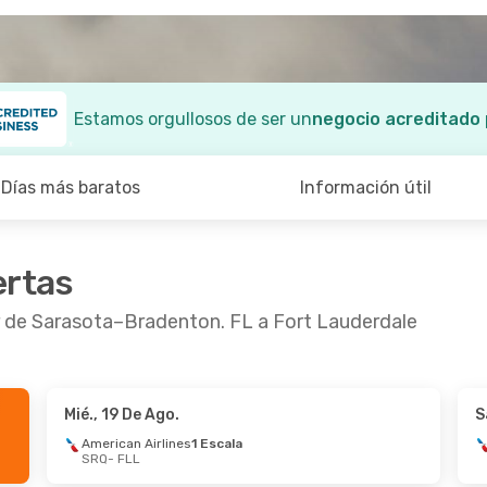
Estamos orgullosos de ser un
negocio acreditado
Días más baratos
Información útil
ertas
r de Sarasota–Bradenton. FL a Fort Lauderdale
Mié., 19 De Ago.
S
5 De Ago.
- Sáb., 22 De Ago.
Vie., 28 De Ago.
- 
American Airlines
1 Escala
SRQ
- FLL
an Airlines
1 Escala
American Airlines
FLL
SRQ
- FLL