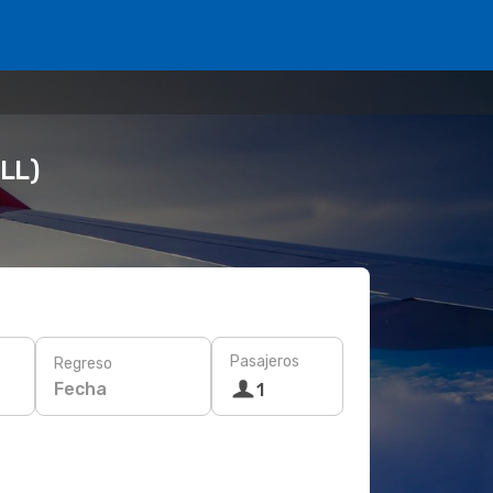
FLL)
Pasajeros
Regreso
Fecha
1