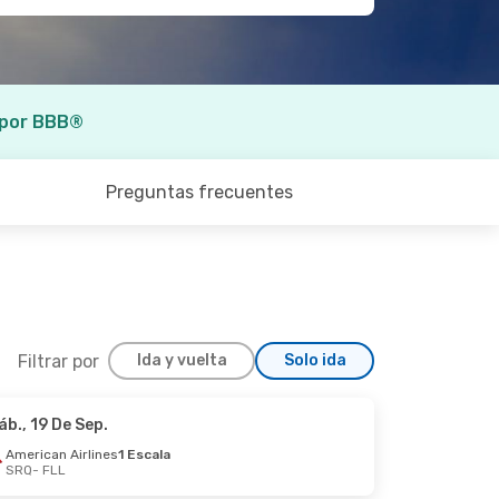
 por BBB®
Preguntas frecuentes
Filtrar por
Ida y vuelta
Solo ida
áb., 19 De Sep.
Dom., 30 De Ago.
American Airlines
1 Escala
SRQ
- FLL
1 Escala