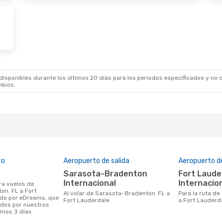
an Airlines
1 Escala
American Airlines
SRQ
FLL
- SRQ
sponibles durante los últimos 20 días para los periodos especificados y no d
mbios.
to
Aeropuerto de salida
Aeropuerto d
Sarasota-Bradenton
Fort Lauderdale-Hollywood
Internacional
Internacio
on. FL a Fort
Al volar de Sarasota–Bradenton. FL a
Para la ruta de Sarasota–Bradenton. FL
ido por eDreams, que
Fort Lauderdale
a Fort Lauderd
ados por nuestros
timos 3 días