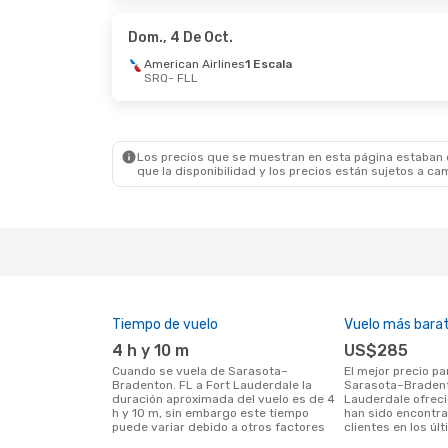
American Airlines
1 Escala
Americ
FLL
- SRQ
FLL
- 
Dom., 4 De Oct.
American Airlines
1 Escala
SRQ
- FLL
Dom., 20 De Sep.
- Lun., 21 De Sep.
American Airlines
1 Escala
SRQ
- FLL
American Airlines
1 Escala
FLL
- SRQ
Los precios que se muestran en esta página estaban di
que la disponibilidad y los precios están sujetos a ca
Tiempo de vuelo
Vuelo más bara
4 h y 10 m
US$285
Cuando se vuela de Sarasota–
El mejor precio para vuelos de
Bradenton. FL a Fort Lauderdale la
Sarasota–Bradent
duración aproximada del vuelo es de 4
Lauderdale ofrec
h y 10 m, sin embargo este tiempo
han sido encontr
puede variar debido a otros factores
clientes en los úl