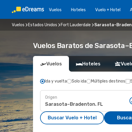
Vuelos
Hoteles
Vuelo + Hotel
A
Vuelos
Estados Unidos
Fort Lauderdale
Sarasota–Bradent
Vuelos Baratos de Sarasota–B
Vuelos
Hoteles
Vuel
Ida y vuelta
Solo ida
Múltiples destinos
Origen
Buscar Vuelo + Hotel
Busca