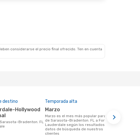
1 Escala
eben considerarse el precio final ofrecido. Ten en cuenta
e destino
Temporada alta
Precio medi
marzo
$763
nal
marzo es el mes más popular para volar
Un vuelo de Sarasota–Bradenton. FL a
de Sarasota–Bradenton. FL a Fort
Fort Lauder
Lauderdale según los resultados de los
unos $763, 
ale
datos de búsqueda de nuestros
de los últi
clientes