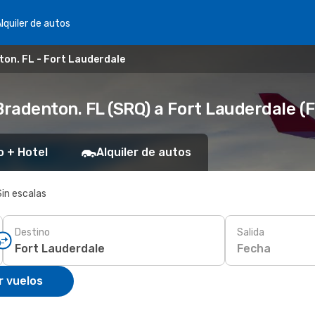
lquiler de autos
on. FL - Fort Lauderdale
radenton. FL (SRQ) a Fort Lauderdale (
o + Hotel
Alquiler de autos
Sin escalas
Destino
Salida
Fecha
r vuelos