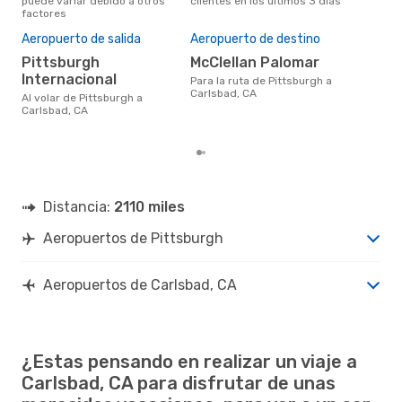
puede variar debido a otros
clientes en los últimos 3 días
bús
factores
El 
res
Aeropuerto de salida
Aeropuerto de destino
m
Pittsburgh
McClellan Palomar
marzo es uno de los momentos
Internacional
Para la ruta de Pittsburgh a
más
Carlsbad, CA
Car
Al volar de Pittsburgh a
seg
Carlsbad, CA
clie
Distancia:
2110 miles
Aeropuertos de Pittsburgh
Aeropuertos de Carlsbad, CA
¿Estas pensando en realizar un viaje a
Carlsbad, CA para disfrutar de unas