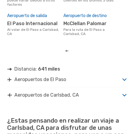
puede variar debido a otros
clientes en los últimos 3 días
clie
factores
El 
res
Aeropuerto de salida
Aeropuerto de destino
m
El Paso Internacional
McClellan Palomar
abril es uno de los momentos
más
Al volar de El Paso a Carlsbad,
Para la ruta de El Paso a
Car
CA
Carlsbad, CA
seg
clie
Distancia:
641 miles
Aeropuertos de El Paso
Aeropuertos de Carlsbad, CA
¿Estas pensando en realizar un viaje a
Carlsbad, CA para disfrutar de unas