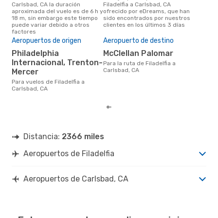
Carlsbad, CA la duración
Filadelfia a Carlsbad, CA
para
aproximada del vuelo es de 6 h y
ofrecido por eDreams, que han
Car
18 m, sin embargo este tiempo
sido encontrados por nuestros
resu
puede variar debido a otros
clientes en los últimos 3 días
bús
factores
El 
res
Aeropuertos de origen
Aeropuerto de destino
m
Philadelphia
McClellan Palomar
Internacional, Trenton-
marzo es uno de los momentos
Para la ruta de Filadelfia a
más
Carlsbad, CA
Mercer
Carl
Para vuelos de Filadelfia a
seg
Carlsbad, CA
clie
Distancia:
2366 miles
Aeropuertos de Filadelfia
Aeropuertos de Carlsbad, CA