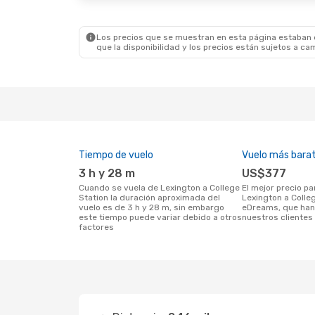
American Airlines
1 Escala
CLL
- LEX
Los precios que se muestran en esta página estaban di
que la disponibilidad y los precios están sujetos a ca
Tiempo de vuelo
Vuelo más bara
3 h y 28 m
US$377
Cuando se vuela de Lexington a College
El mejor precio para vuelos de
Station la duración aproximada del
Lexington a Colle
vuelo es de 3 h y 28 m, sin embargo
eDreams, que han
este tiempo puede variar debido a otros
nuestros clientes 
factores