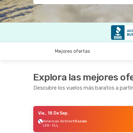
Mejores ofertas
Explora las mejores of
Descubre los vuelos más baratos a partir
Vie., 18 De Sep.
Vie., 18 De Sep.
- Mar., 22 De Sep.
American Airlines
1 Escala
LEX
- CLL
American Airlines
1 Escala
LEX
- CLL