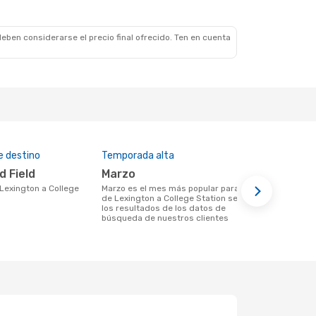
eben considerarse el precio final ofrecido. Ten en cuenta
e destino
Temporada alta
Precio medi
d Field
marzo
$441
marzo es el mes más popular para volar
Un vuelo de Lexington a College Station
de Lexington a College Station según
en eDreams 
los resultados de los datos de
basándonos e
búsqueda de nuestros clientes
últimos 6 m