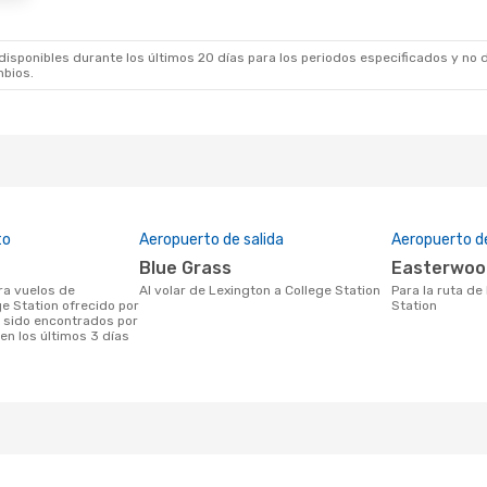
sponibles durante los últimos 20 días para los periodos especificados y no d
mbios.
to
Aeropuerto de salida
Aeropuerto d
Blue Grass
Easterwoo
Al volar de Lexington a College Station
Para la ruta de Lexington a College
ge Station ofrecido por
Station
 sido encontrados por
en los últimos 3 días