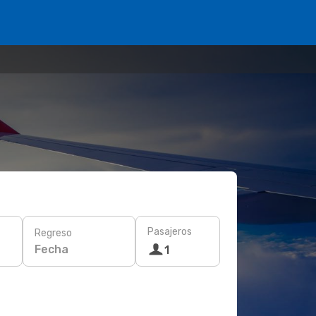
Pasajeros
Regreso
Fecha
1