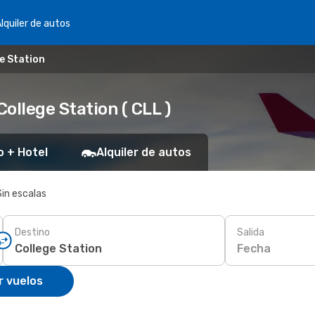
lquiler de autos
e Station
College Station ( CLL )
o + Hotel
Alquiler de autos
Sin escalas
Destino
Salida
Fecha
r vuelos