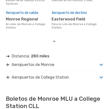
puede variar debido a otros
clientes en los últimos 3 días
nues
factores
El 
res
Aeropuerto de salida
Aeropuerto de destino
ju
Monroe Regional
Easterwood Field
marzo es uno de los momentos
más
Al volar de Monroe a College
Para la ruta de Monroe a College
Col
Station
Station
seg
clie
Distancia:
280 miles
Aeropuertos de Monroe
Aeropuertos de College Station
Boletos de Monroe MLU a College
Station CLL