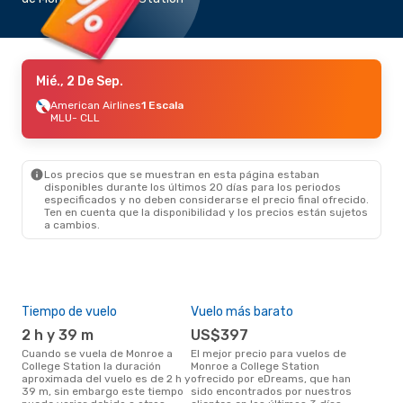
Mié., 2 De Sep.
American Airlines
1 Escala
MLU
- CLL
Los precios que se muestran en esta página estaban
disponibles durante los últimos 20 días para los periodos
especificados y no deben considerarse el precio final ofrecido.
Ten en cuenta que la disponibilidad y los precios están sujetos
a cambios.
Tiempo de vuelo
Vuelo más barato
Tem
2 h y 39 m
US$397
m
Cuando se vuela de Monroe a
El mejor precio para vuelos de
marzo es el mes más popular
College Station la duración
Monroe a College Station
para
aproximada del vuelo es de 2 h y
ofrecido por eDreams, que han
Stat
39 m, sin embargo este tiempo
sido encontrados por nuestros
los