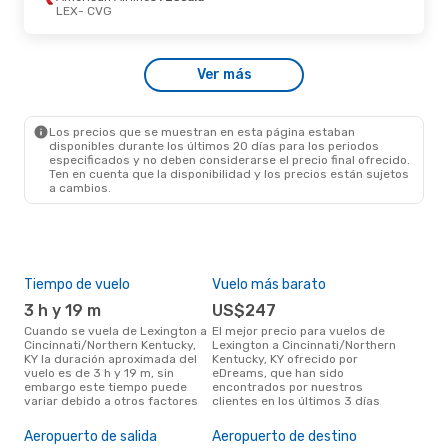
CVG
- LEX
LEX
- CVG
Mié., 2 De Sep.
- Vie., 4 De Sep.
Ver más
American Airlines
1 Escala
LEX
- CVG
American Airlines
1 Escala
CVG
- LEX
Los precios que se muestran en esta página estaban
disponibles durante los últimos 20 días para los periodos
especificados y no deben considerarse el precio final ofrecido.
Ten en cuenta que la disponibilidad y los precios están sujetos
a cambios.
Tiempo de vuelo
Vuelo más barato
Tem
3 h y 19 m
US$247
m
Cuando se vuela de Lexington a
El mejor precio para vuelos de
marzo es el mes más popular
Cincinnati/Northern Kentucky,
Lexington a Cincinnati/Northern
para
KY la duración aproximada del
Kentucky, KY ofrecido por
Cinc
vuelo es de 3 h y 19 m, sin
eDreams, que han sido
KY s
embargo este tiempo puede
encontrados por nuestros
dat
variar debido a otros factores
clientes en los últimos 3 días
clie
El 
res
Aeropuerto de salida
Aeropuerto de destino