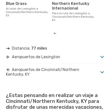
m
Blue Grass
Northern Kentucky
Internacional
marzo es uno de los momentos
Al volar de Lexington a
más
Cincinnati/Northern Kentucky,
Para la ruta de Lexington a
Cinc
KY
Cincinnati/Northern Kentucky,
KY 
KY
dat
clie
Distancia:
77 miles
Aeropuertos de Lexington
Aeropuertos de Cincinnati/Northern
Kentucky, KY
¿Estas pensando en realizar un viaje a
Cincinnati/Northern Kentucky, KY para
disfrutar de unas merecidas vacaciones,