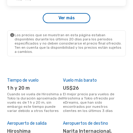
Lun., 12 De Oct.
- Vie., 23 De Oct.
Ver más
Spring Airlines Japan
Directo
HIJ
- TYO
Japan Airlines
Directo
TYO
- HIJ
Los precios que se muestran en esta página estaban
disponibles durante los últimos 20 días para los periodos
especificados y no deben considerarse el precio final ofrecido.
Ten en cuenta que la disponibilidad y los precios están sujetos
a cambios.
Tiempo de vuelo
Vuelo más barato
Tem
1 h y 20 m
US$26
m
Cuando se vuela de Hiroshima a
El mejor precio para vuelos de
marzo es el mes más popular
Tokio la duración aproximada del
Hiroshima a Tokio ofrecido por
para
vuelo es de 1 h y 20 m, sin
eDreams, que han sido
segú
embargo este tiempo puede
encontrados por nuestros
dat
variar debido a otros factores
clientes en los últimos 3 días
clie
Pre
$
Aeropuerto de salida
Aeropuertos de destino
Un vuelo de Hiroshima a Tokio en
Hiroshima
Narita Internacional,