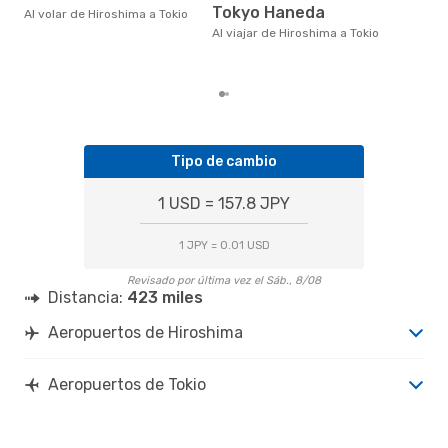
eDr
Tokyo Haneda
Al volar de Hiroshima a Tokio
bas
los
Al viajar de Hiroshima a Tokio
Tipo de cambio
1 USD = 157.8 JPY
1 JPY = 0.01 USD
Revisado por última vez el Sáb., 8/08
Distancia:
423 miles
Aeropuertos de Hiroshima
Aeropuertos de Tokio