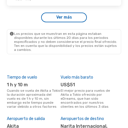
Ver más
Los precios que se muestran en esta página estaban
disponibles durante los últimos 20 días para los periodos
especificados y no deben considerarse el precio final ofrecido.
Ten en cuenta que la disponibilidad y los precios están sujetos
a cambios.
Tiempo de vuelo
Vuelo más barato
Tem
1 h y 10 m
US$51
m
Cuando se vuela de Akita a Tokio
El mejor precio para vuelos de
marzo es el mes más popular
la duración aproximada del
Akita a Tokio ofrecido por
para
vuelo es de 1 h y 10 m, sin
eDreams, que han sido
segú
embargo este tiempo puede
encontrados por nuestros
dat
variar debido a otros factores
clientes en los últimos 3 días
clie
Pre
$1
Aeropuerto de salida
Aeropuertos de destino
Un vuelo de Akita a Tokio en
Akita
Narita Internacional,