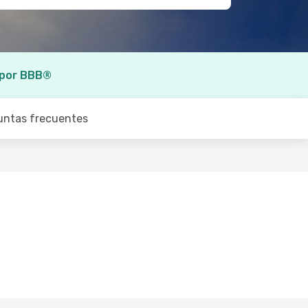
 por BBB®
untas frecuentes