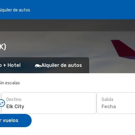
lquiler de autos
K)
o + Hotel
Alquiler de autos
Sin escalas
Destino
Salida
Fecha
r vuelos