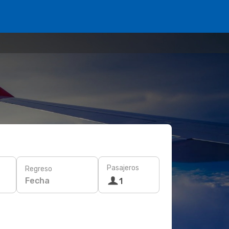
Pasajeros
Regreso
Fecha
1