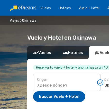
Vuelos
Hoteles
Vuelo + Hotel
A
Viajes
Okinawa
Vuelo y Hotel en Okinawa
Vuelos
Hoteles
Vuel
Reserva tu vuelo + hotel y ahorra hasta un 40
Origen
De
Buscar Vuelo + Hotel