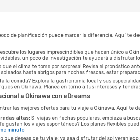
oco de planificación puede marcar la diferencia. Aquí te 
escubre los lugares imprescindibles que hacen único a O
lvidables, un poco de investigación te ayudará a disfrutar l
 que el clima te tome por sorpresa! Revisa el pronóstico an
as soleados hasta abrigos para noches frescas, estar prepar
a la comida? Explora la gastronomía local y sus especialidad
ques en Okinawa. Planea en torno a tus intereses y tendrás 
acional a Okinawa con eDreams
rar las mejores ofertas para tu viaje a Okinawa. Aquí te d
radas altas:
Si viajas en fechas populares, empieza a busc
e gustan los viajes espontáneos? Los planes flexibles pueden
imo minuto
.
o que deseas de tu viaje: ya sea disfrutar del sol veraniego, 