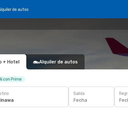
lquiler de autos
o + Hotel
Alquiler de autos
 % con Prime
stino
Salida
Regr
Fecha
Fec