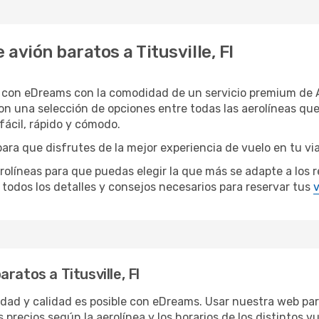
avión baratos a Titusville, Fl
 Fl con eDreams con la comodidad de un servicio premium de 
 con una selección de opciones entre todas las aerolíneas q
ácil, rápido y cómodo.
 para que disfrutes de la mejor experiencia de vuelo en tu vi
neas para que puedas elegir la que más se adapte a los requi
todos los detalles y consejos necesarios para reservar tus
v
ratos a Titusville, Fl
idad y calidad es posible con eDreams. Usar nuestra web para 
 precios según la aerolínea y los horarios de los distintos 