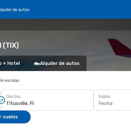
lquiler de autos
l (TIX)
o + Hotel
Alquiler de autos
Sin escalas
Destino
Salida
Fecha
r vuelos