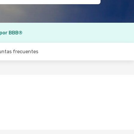
 por BBB®
untas frecuentes