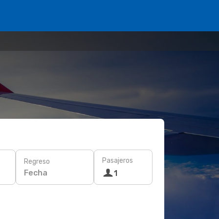
Pasajeros
Regreso
Fecha
1