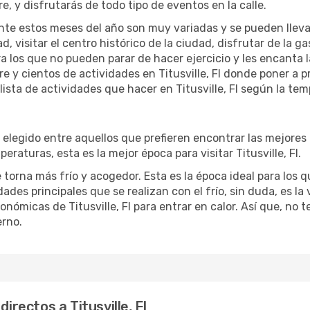
re, y disfrutarás de todo tipo de eventos en la calle.
te estos meses del año son muy variadas y se pueden llevar a 
d, visitar el centro histórico de la ciudad, disfrutar de la g
ra los que no pueden parar de hacer ejercicio y les encanta 
bre y cientos de actividades en Titusville, Fl donde poner a 
sta de actividades que hacer en Titusville, Fl según la temp
 elegido entre aquellos que prefieren encontrar las mejores o
raturas, esta es la mejor época para visitar Titusville, Fl.
 torna más frío y acogedor. Esta es la época ideal para los q
idades principales que se realizan con el frío, sin duda, es l
onómicas de Titusville, Fl para entrar en calor. Así que, no t
erno.
irectos a Titusville, Fl