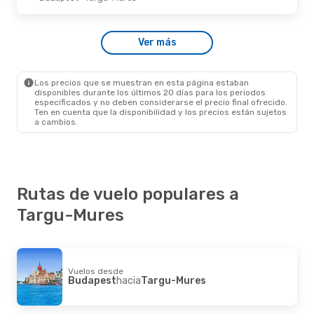
Mar., 1 De Sep.
- Jue., 3 De Sep.
Ver más
Wizz Air
Directo
Budapest
- Targu-Mures
Wizz Air
Directo
Targu-Mures
- Budapest
Los precios que se muestran en esta página estaban
disponibles durante los últimos 20 días para los periodos
especificados y no deben considerarse el precio final ofrecido.
Ten en cuenta que la disponibilidad y los precios están sujetos
a cambios.
Rutas de vuelo populares a
Targu-Mures
Vuelos desde
Budapest
hacia
Targu-Mures