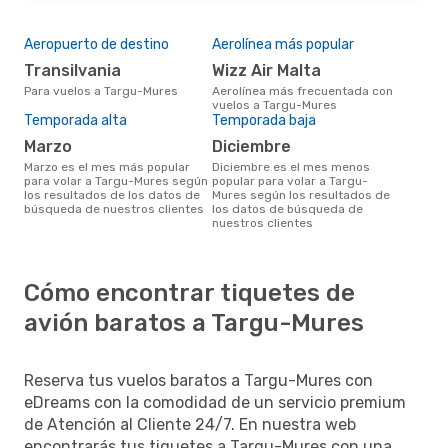
Aeropuerto de destino
Aerolínea más popular
Transilvania
Wizz Air Malta
Para vuelos a Targu-Mures
Aerolínea más frecuentada con
vuelos a Targu-Mures
Temporada alta
Temporada baja
marzo
diciembre
marzo es el mes más popular
diciembre es el mes menos
para volar a Targu-Mures según
popular para volar a Targu-
los resultados de los datos de
Mures según los resultados de
búsqueda de nuestros clientes
los datos de búsqueda de
nuestros clientes
Cómo encontrar tiquetes de
avión baratos a Targu-Mures
Reserva tus vuelos baratos a Targu-Mures con
eDreams con la comodidad de un servicio premium
de Atención al Cliente 24/7. En nuestra web
encontrarás tus tiquetes a Targu-Mures con una