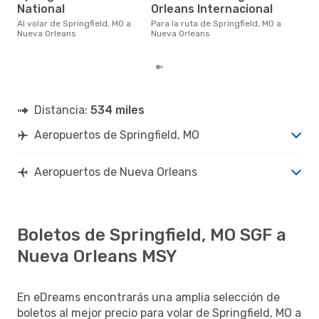
marzo es uno de los momentos
National
Orleans Internacional
más
Nue
Al volar de Springfield, MO a
Para la ruta de Springfield, MO a
Spri
Nueva Orleans
Nueva Orleans
real
Distancia:
534 miles
Aeropuertos de Springfield, MO
Aeropuertos de Nueva Orleans
Boletos de Springfield, MO SGF a
Nueva Orleans MSY
En eDreams encontrarás una amplia selección de
boletos al mejor precio para volar de Springfield, MO a