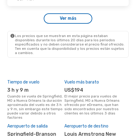
Vie., 11 De Sep.
- Dom., 13 De Sep.
Ver más
American Airlines
1 Escala
SGF
- MSY
American Airlines
1 Escala
MSY
- SGF
Los precios que se muestran en esta página estaban
disponibles durante los últimos 20 días para los periodos
especificados y no deben considerarse el precio final ofrecido.
Ten en cuenta que la disponibilidad y los precios están sujetos
a cambios.
Tiempo de vuelo
Vuelo más barato
Tem
3 h y 9 m
US$194
m
Cuando se vuela de Springfield,
El mejor precio para vuelos de
marzo es el mes más popular
MO a Nueva Orleans la duración
Springfield, MO a Nueva Orleans
para
aproximada del vuelo es de 3 h
ofrecido por eDreams, que han
Nue
y 9 m, sin embargo este tiempo
sido encontrados por nuestros
resu
puede variar debido a otros
clientes en los últimos 3 días
bús
factores
El 
res
Aeropuerto de salida
Aeropuerto de destino
m
Springfield-Branson
Louis Armstrong New