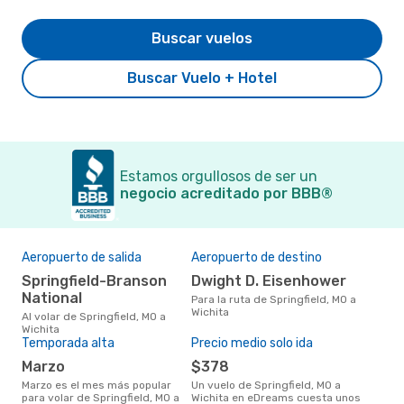
Buscar vuelos
Buscar Vuelo + Hotel
Estamos orgullosos de ser un
negocio acreditado por BBB®
Aeropuerto de salida
Aeropuerto de destino
El 
res
Springfield-Branson
Dwight D. Eisenhower
m
National
Para la ruta de Springfield, MO a
Wichita
marzo es uno de los momentos
Al volar de Springfield, MO a
más
Wichita
Wich
Temporada alta
Precio medio solo ida
seg
marzo
$378
clie
marzo es el mes más popular
Un vuelo de Springfield, MO a
para volar de Springfield, MO a
Wichita en eDreams cuesta unos