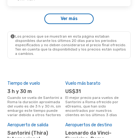
Sáb., 15 De Ago.
- Mar., 25 De Ago.
Ver más
Wizz Air Malta
Directo
JTR
- ROM
Wizz Air Malta
Directo
ROM
- JTR
Los precios que se muestran en esta página estaban
disponibles durante los últimos 20 días para los periodos
especificados y no deben considerarse el precio final ofrecido.
Ten en cuenta que la disponibilidad y los precios están sujetos
a cambios.
Tiempo de vuelo
Vuelo más barato
Tem
3 h y 30 m
US$31
ju
Cuando se vuela de Santorini a
El mejor precio para vuelos de
junio es el mes más popular
Roma la duración aproximada
Santorini a Roma ofrecido por
para
del vuelo es de 3 h y 30 m, sin
eDreams, que han sido
segú
embargo este tiempo puede
encontrados por nuestros
dat
variar debido a otros factores
clientes en los últimos 3 días
clie
Pre
Aeropuerto de salida
Aeropuertos de destino
$
Santorini (Thira)
Leonardo da Vinci-
Un vuelo de Santorini a Roma en