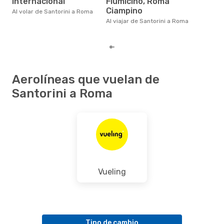
Internacional
Fiumicino, Roma
eDr
bas
Ciampino
Al volar de Santorini a Roma
los
Al viajar de Santorini a Roma
Aerolíneas que vuelan de
Santorini a Roma
Vueling
Tipo de cambio