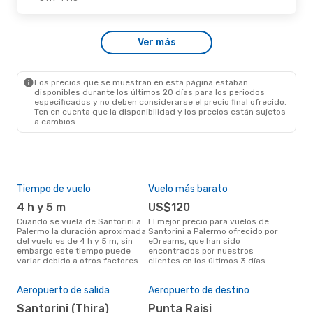
Ver más
Los precios que se muestran en esta página estaban
disponibles durante los últimos 20 días para los periodos
especificados y no deben considerarse el precio final ofrecido.
Ten en cuenta que la disponibilidad y los precios están sujetos
a cambios.
Tiempo de vuelo
Vuelo más barato
Tem
4 h y 5 m
US$120
m
Cuando se vuela de Santorini a
El mejor precio para vuelos de
marzo es el mes más popular
Palermo la duración aproximada
Santorini a Palermo ofrecido por
para
del vuelo es de 4 h y 5 m, sin
eDreams, que han sido
Pal
embargo este tiempo puede
encontrados por nuestros
de 
variar debido a otros factores
clientes en los últimos 3 días
nues
Pre
$
Aeropuerto de salida
Aeropuerto de destino
Un vuelo de Santorini a Palermo
Santorini (Thira)
Punta Raisi