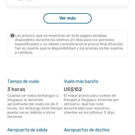
Dom., 20 De Sep.
- Mié., 23 De Sep.
Ver más
Myanmar Airways Intl
Directo
RGN
- SIN
Myanmar Airways Intl
Directo
SIN
- RGN
Los precios que se muestran en esta página estaban
disponibles durante los últimos 20 días para los periodos
especificados y no deben considerarse el precio final ofrecido.
Ten en cuenta que la disponibilidad y los precios están sujetos
a cambios.
Tiempo de vuelo
Vuelo más barato
Tem
3 horas
US$152
m
Cuando se vuela de Rangún a
El mejor precio para vuelos de
mayo es el mes más popular
Singapur la duración
Rangún a Singapur ofrecido por
par
aproximada del vuelo es de 3
eDreams, que han sido
segú
horas, sin embargo este tiempo
encontrados por nuestros
dat
puede variar debido a otros
clientes en los últimos 3 días
clie
factores
Pre
$
Aeropuerto de salida
Aeropuertos de destino
Un vuelo de Rangún a Singapur