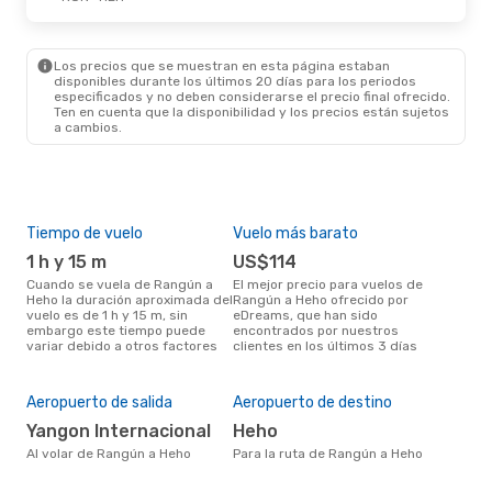
Los precios que se muestran en esta página estaban
disponibles durante los últimos 20 días para los periodos
especificados y no deben considerarse el precio final ofrecido.
Ten en cuenta que la disponibilidad y los precios están sujetos
a cambios.
Tiempo de vuelo
Vuelo más barato
Tem
1 h y 15 m
US$114
m
Cuando se vuela de Rangún a
El mejor precio para vuelos de
marzo es el mes más popular
Heho la duración aproximada del
Rangún a Heho ofrecido por
par
vuelo es de 1 h y 15 m, sin
eDreams, que han sido
segú
embargo este tiempo puede
encontrados por nuestros
dat
variar debido a otros factores
clientes en los últimos 3 días
clie
Pre
$
Aeropuerto de salida
Aeropuerto de destino
Un vuelo de Rangún a Heho en
Yangon Internacional
Heho
eDr
bas
Al volar de Rangún a Heho
Para la ruta de Rangún a Heho
los