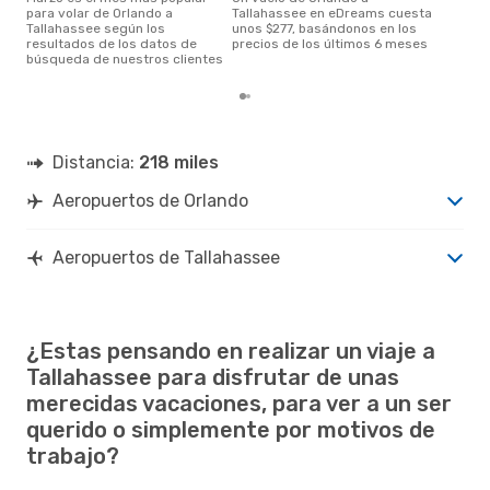
para volar de Orlando a
Tallahassee en eDreams cuesta
Tallahassee según los
unos $277, basándonos en los
resultados de los datos de
precios de los últimos 6 meses
búsqueda de nuestros clientes
Distancia:
218 miles
Aeropuertos de Orlando
Aeropuertos de Tallahassee
¿Estas pensando en realizar un viaje a
Tallahassee para disfrutar de unas
merecidas vacaciones, para ver a un ser
querido o simplemente por motivos de
trabajo?