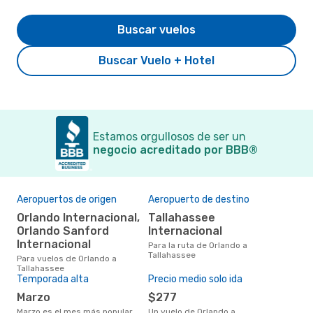
Buscar vuelos
Buscar Vuelo + Hotel
Estamos orgullosos de ser un
negocio acreditado por BBB®
Aeropuertos de origen
Aeropuerto de destino
El 
res
Orlando Internacional,
Tallahassee
m
Orlando Sanford
Internacional
Internacional
marzo es uno de los momentos
Para la ruta de Orlando a
más
Tallahassee
Para vuelos de Orlando a
Tal
Tallahassee
seg
Temporada alta
Precio medio solo ida
clie
marzo
$277
marzo es el mes más popular
Un vuelo de Orlando a