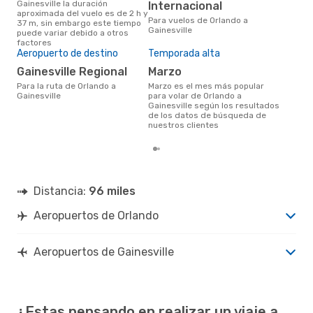
Gainesville la duración
Gai
Internacional
aproximada del vuelo es de 2 h y
uno
Para vuelos de Orlando a
37 m, sin embargo este tiempo
prec
Gainesville
puede variar debido a otros
factores
Aeropuerto de destino
Temporada alta
Gainesville Regional
marzo
Para la ruta de Orlando a
marzo es el mes más popular
Gainesville
para volar de Orlando a
Gainesville según los resultados
de los datos de búsqueda de
nuestros clientes
Distancia:
96 miles
Aeropuertos de Orlando
Aeropuertos de Gainesville
¿Estas pensando en realizar un viaje a