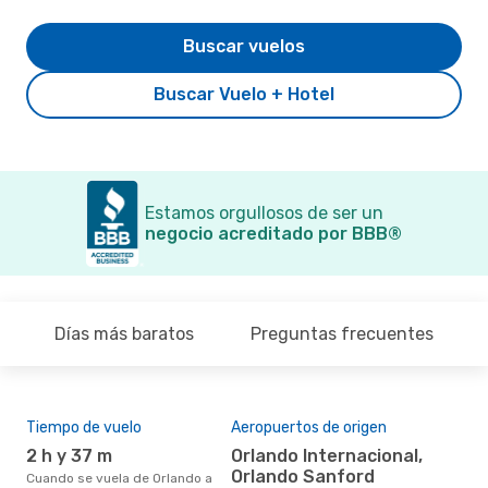
Buscar vuelos
Buscar Vuelo + Hotel
Estamos orgullosos de ser un
negocio acreditado por BBB®
Días más baratos
Preguntas frecuentes
Tiempo de vuelo
Aeropuertos de origen
Pre
2 h y 37 m
Orlando Internacional,
$
Orlando Sanford
Cuando se vuela de Orlando a
Un vuelo de Orlando a