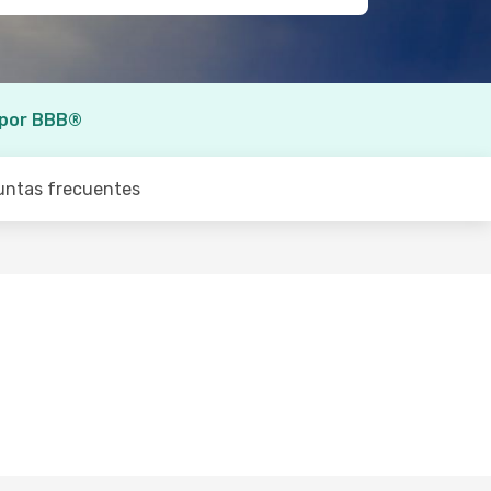
 por BBB®
untas frecuentes