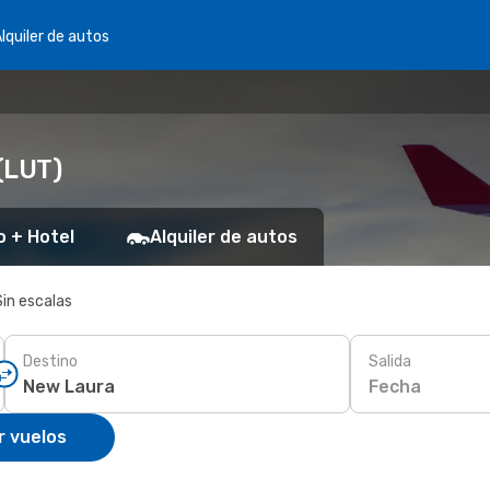
lquiler de autos
(LUT)
o + Hotel
Alquiler de autos
Sin escalas
Destino
Salida
Fecha
r vuelos