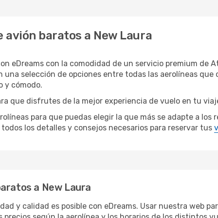
e avión baratos a New Laura
con eDreams con la comodidad de un servicio premium de At
 una selección de opciones entre todas las aerolíneas que 
do y cómodo.
a que disfrutes de la mejor experiencia de vuelo en tu viaj
íneas para que puedas elegir la que más se adapte a los re
todos los detalles y consejos necesarios para reservar tus
v
baratos a New Laura
ridad y calidad es posible con eDreams. Usar nuestra web pa
 precios según la aerolínea y los horarios de los distintos 