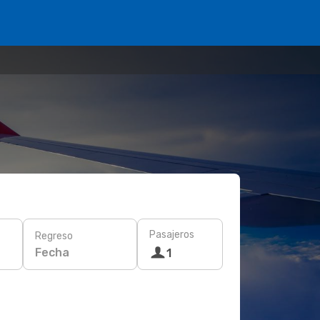
Pasajeros
Regreso
Fecha
1