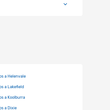
os a Helenvale
os a Lakefield
os a Koolburra
os a Dixie