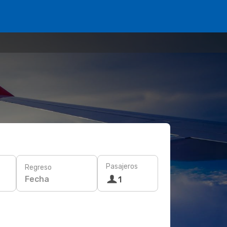
Pasajeros
Regreso
Fecha
1