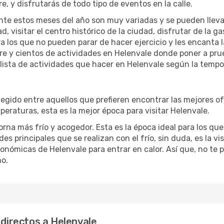
re, y disfrutarás de todo tipo de eventos en la calle.
te estos meses del año son muy variadas y se pueden llevar a 
d, visitar el centro histórico de la ciudad, disfrutar de la g
ra los que no pueden parar de hacer ejercicio y les encanta 
ibre y cientos de actividades en Helenvale donde poner a pru
ista de actividades que hacer en Helenvale según la tempor
gido entre aquellos que prefieren encontrar las mejores ofer
peraturas, esta es la mejor época para visitar Helenvale.
na más frío y acogedor. Esta es la época ideal para los que 
s principales que se realizan con el frío, sin duda, es la v
ronómicas de Helenvale para entrar en calor. Así que, no te p
no.
 directos a Helenvale