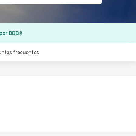
 por BBB®
untas frecuentes