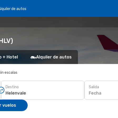
lquiler de autos
(HLV)
o + Hotel
Alquiler de autos
Sin escalas
Destino
Salida
Fecha
r vuelos