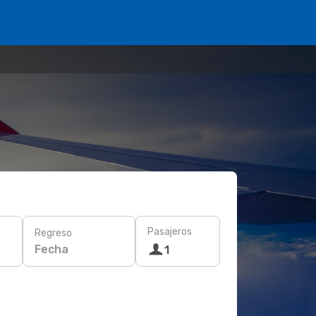
Pasajeros
Regreso
Fecha
1