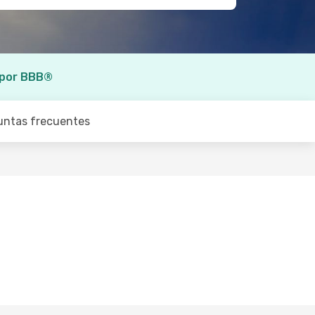
 por BBB®
untas frecuentes