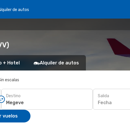
lquiler de autos
VV)
o + Hotel
Alquiler de autos
Sin escalas
Destino
Salida
Fecha
r vuelos