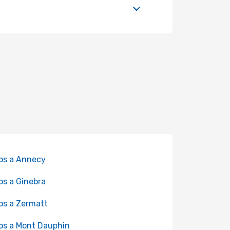
os a Annecy
os a Ginebra
os a Zermatt
os a Mont Dauphin