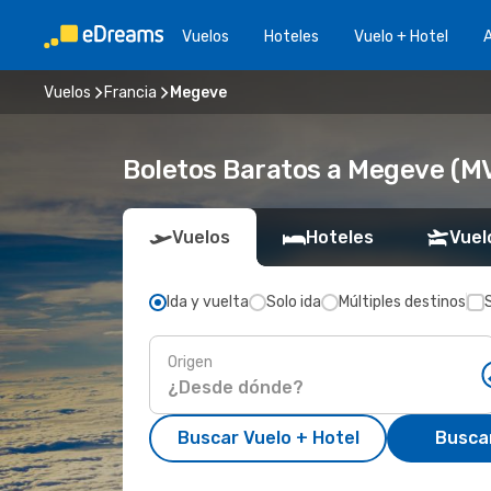
Vuelos
Hoteles
Vuelo + Hotel
A
Vuelos
Francia
Megeve
Boletos Baratos a Megeve (M
Vuelos
Hoteles
Vuel
Ida y vuelta
Solo ida
Múltiples destinos
Origen
Buscar Vuelo + Hotel
Busca