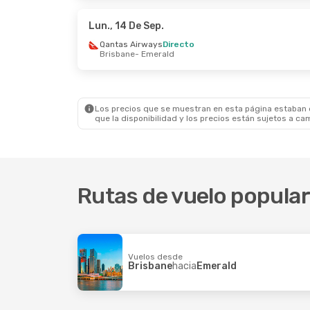
Virgin Australia
Directo
Virgin
Emerald
- Brisbane
Emera
Lun., 14 De Sep.
Qantas Airways
Directo
Brisbane
- Emerald
Los precios que se muestran en esta página estaban di
que la disponibilidad y los precios están sujetos a ca
Rutas de vuelo popula
Vuelos desde
Brisbane
hacia
Emerald