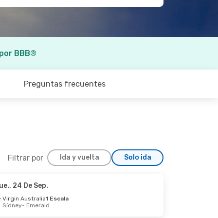
 por BBB®
Preguntas frecuentes
Filtrar por
Ida y vuelta
Solo ida
ue., 24 De Sep.
Dom., 1 De Nov.
Virgin Australia
1 Escala
Sídney
- Emerald
Escalas