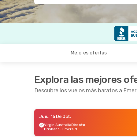
Mejores ofertas
Explora las mejores of
Descubre los vuelos más baratos a Emer
Jue., 15 De Oct.
Vie., 4 De Sep.
- Mar., 8 De Sep.
Vie., 2
Virgin Australia
Directo
Brisbane
- Emerald
Virgin Australia
Directo
Virgin
Brisbane
- Emerald
Brisb