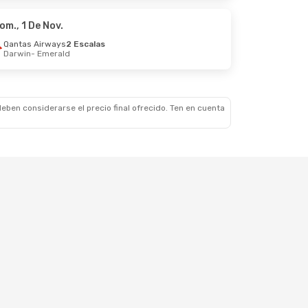
Escalas
om., 1 De Nov.
Qantas Airways
2 Escalas
Darwin
- Emerald
eben considerarse el precio final ofrecido. Ten en cuenta