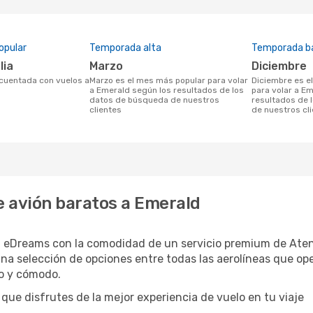
opular
Temporada alta
Temporada b
lia
marzo
diciembre
marzo es el mes más popular para volar
diciembre es el mes menos popular
a Emerald según los resultados de los
para volar a E
datos de búsqueda de nuestros
resultados de 
clientes
de nuestros cl
 avión baratos a Emerald
n eDreams con la comodidad de un servicio premium de Aten
na selección de opciones entre todas las aerolíneas que op
do y cómodo.
que disfrutes de la mejor experiencia de vuelo en tu viaje