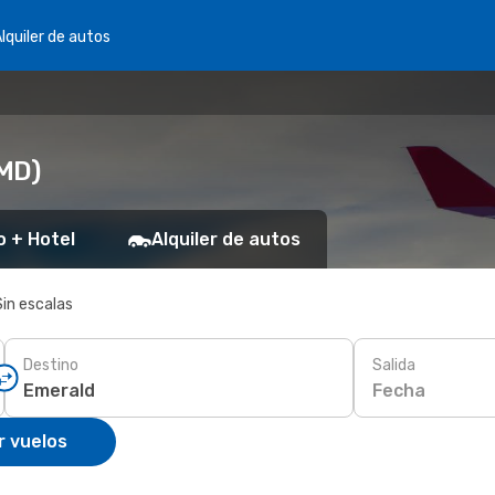
lquiler de autos
EMD)
o + Hotel
Alquiler de autos
Sin escalas
Destino
Salida
Fecha
r vuelos