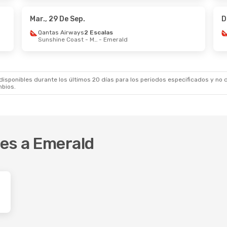
 Australia
Directo
Qantas Airways
2 
ld
- Brisbane
Emerald
- Bangkok
Mar., 29 De Sep.
D
Qantas Airways
2 Escalas
Sunshine Coast - Maroochydore
- Emerald
sponibles durante los últimos 20 días para los periodos especificados y no d
mbios.
res a Emerald