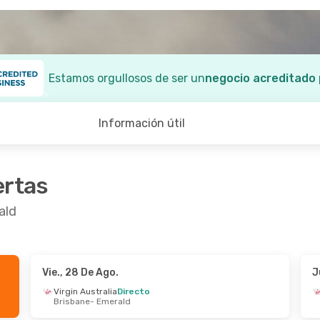
Estamos orgullosos de ser un
negocio acreditado
Información útil
ertas
ald
Vie., 28 De Ago.
J
8 De Ago.
- Dom., 30 De Ago.
Mié., 21 De Oct.
- 
Virgin Australia
Directo
Brisbane
- Emerald
 Australia
Directo
Qantas Airways
2 
ane
- Emerald
Bangkok
- Emerald