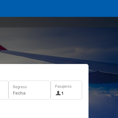
Pasajeros
Regreso
Fecha
1