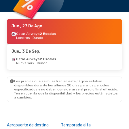
Jue., 27 De Ago.
Qatar Airways
2 Escalas
Londres
- Dundo
Jue., 3 De Sep.
Qatar Airways
2 Escalas
Nueva York
- Dundo
Los precios que se muestran en esta página estaban
disponibles durante los últimos 20 días para los periodos
especificados y no deben considerarse el precio final ofrecido.
Ten en cuenta que la disponibilidad y los precios están sujetos
a cambios.
Aeropuerto de destino
Temporada alta