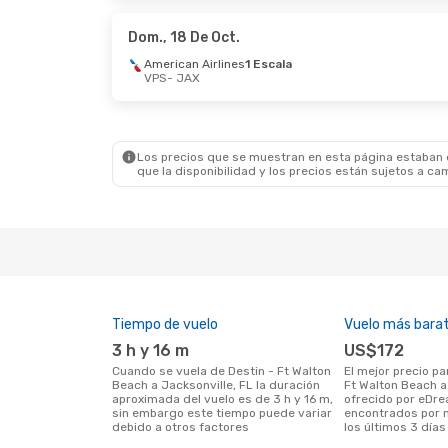
American Airlines
1 Escala
JAX
- VPS
Dom., 18 De Oct.
American Airlines
1 Escala
VPS
- JAX
Los precios que se muestran en esta página estaban di
que la disponibilidad y los precios están sujetos a ca
Tiempo de vuelo
Vuelo más bara
3 h y 16 m
US$172
Cuando se vuela de Destin - Ft Walton
El mejor precio para vuelos de Destin -
Beach a Jacksonville, FL la duración
Ft Walton Beach a
aproximada del vuelo es de 3 h y 16 m,
ofrecido por eDre
sin embargo este tiempo puede variar
encontrados por n
debido a otros factores
los últimos 3 días