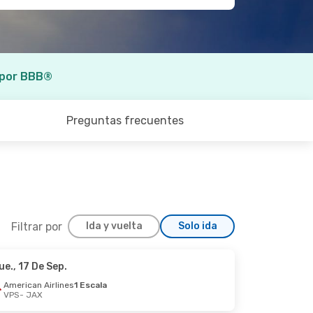
 por BBB®
Preguntas frecuentes
Filtrar por
Ida y vuelta
Solo ida
ue., 17 De Sep.
American Airlines
1 Escala
VPS
- JAX