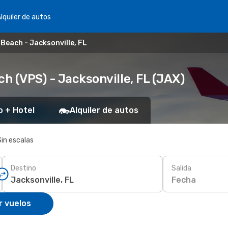
lquiler de autos
 Beach - Jacksonville, FL
ch (VPS) - Jacksonville, FL (JAX)
o + Hotel
Alquiler de autos
Sin escalas
Destino
Salida
Fecha
r vuelos