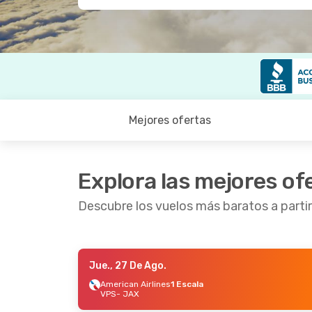
Mejores ofertas
Explora las mejores of
Descubre los vuelos más baratos a partir
Jue., 27 De Ago.
Sáb., 3 De Oct.
- Mar., 6 De Oct.
American Airlines
1 Escala
VPS
- JAX
American Airlines
1 Escala
VPS
- JAX