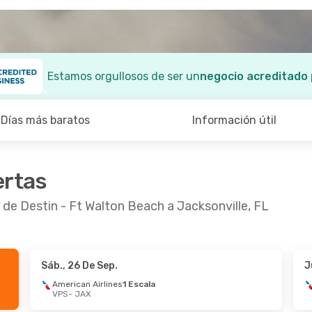
Estamos orgullosos de ser un
negocio acreditado
Días más baratos
Información útil
ertas
 de Destin - Ft Walton Beach a Jacksonville, FL
Sáb., 26 De Sep.
J
American Airlines
1 Escala
VPS
- JAX