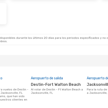
sponibles durante los últimos 20 días para los periodos especificados y no d
mbios.
to
Aeropuerto de salida
Aeropuerto d
Destin-Fort Walton Beach
Jacksonvil
Al volar de Destin - Ft Walton Beach a
Para la ruta de Destin - Ft Walton Beach
 Jacksonville, FL
Jacksonville, FL
a Jacksonville,
ams, que han sido
uestros clientes en