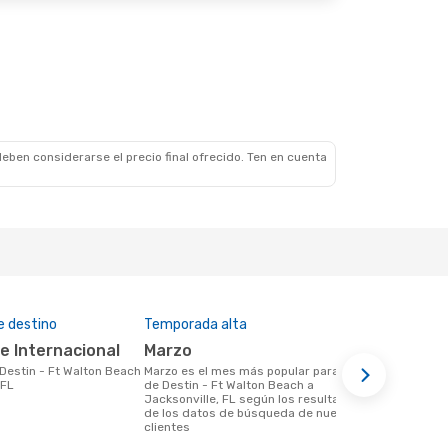
eben considerarse el precio final ofrecido. Ten en cuenta
e destino
Temporada alta
Precio medi
le Internacional
marzo
$206
marzo es el mes más popular para volar
Un vuelo de Destin - Ft Walton Beach a
 FL
de Destin - Ft Walton Beach a
Jacksonvill
Jacksonville, FL según los resultados
unos $206, 
de los datos de búsqueda de nuestros
de los últi
clientes