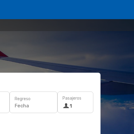
Pasajeros
Regreso
Fecha
1