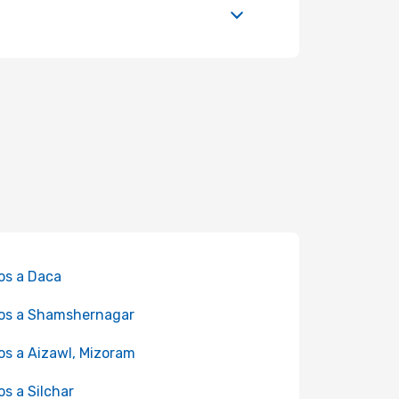
os a Daca
os a Shamshernagar
os a Aizawl, Mizoram
os a Silchar