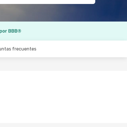
 por BBB®
untas frecuentes