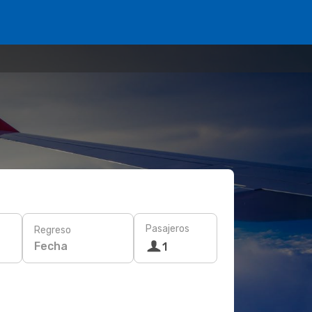
Pasajeros
Regreso
Fecha
1