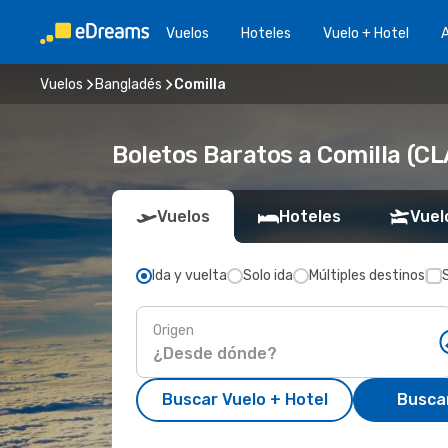
Vuelos
Hoteles
Vuelo + Hotel
A
Vuelos
Bangladés
Comilla
Boletos Baratos a Comilla (CL
Vuelos
Hoteles
Vuel
Ida y vuelta
Solo ida
Múltiples destinos
Origen
Buscar Vuelo + Hotel
Busca