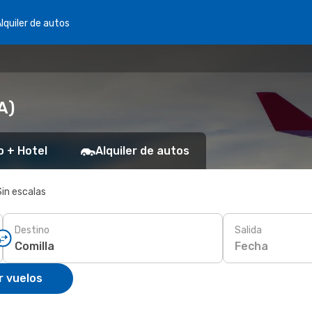
lquiler de autos
A)
o + Hotel
Alquiler de autos
Sin escalas
Destino
Salida
Fecha
r vuelos