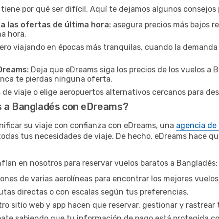
 tiene por qué ser difícil. Aquí te dejamos algunos consejo
 las ofertas de última hora:
asegura precios más bajos r
ma hora.
ero viajando en épocas más tranquilas, cuando la demanda (y
eDreams:
Deja que eDreams siga los precios de los vuelos a B
nca te pierdas ninguna oferta.
 de viaje o elige aeropuertos alternativos cercanos para de
os a Bangladés con eDreams?
nificar su viaje con confianza con eDreams, una
agencia de 
todas tus necesidades de viaje. De hecho, eDreams hace que p
nfían en nosotros para reservar vuelos baratos a Bangladés:
ones de varias aerolíneas para encontrar los mejores vuelos
utas directas o con escalas según tus preferencias.
ro sitio web y app hacen que reservar, gestionar y rastrear 
te sabiendo que tu información de pago está protegida c