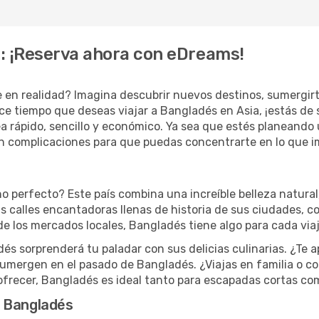
: ¡Reserva ahora con eDreams!
e en realidad? Imagina descubrir nuevos destinos, sumergir
ace tiempo que deseas viajar a Bangladés en Asia, ¡estás d
ea rápido, sencillo y económico. Ya sea que estés planeand
n complicaciones para que puedas concentrarte en lo que imp
 perfecto? Este país combina una increíble belleza natural,
as calles encantadoras llenas de historia de sus ciudades, co
e los mercados locales, Bangladés tiene algo para cada viaj
 sorprenderá tu paladar con sus delicias culinarias. ¿Te ap
ergen en el pasado de Bangladés. ¿Viajas en familia o co
frecer, Bangladés es ideal tanto para escapadas cortas co
a Bangladés