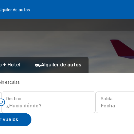
lquiler de autos
o + Hotel
Alquiler de autos
Sin escalas
Destino
Salida
Fecha
r vuelos