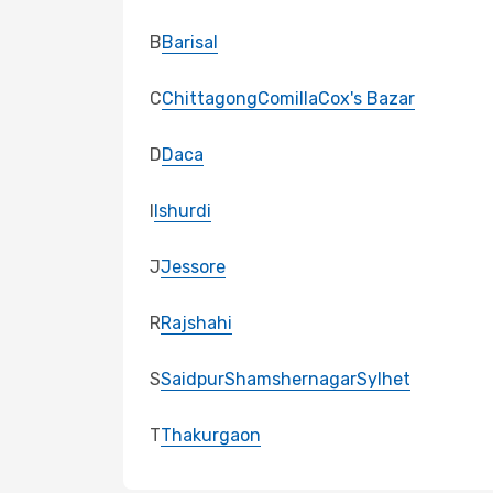
B
Barisal
C
Chittagong
Comilla
Cox's Bazar
D
Daca
I
Ishurdi
J
Jessore
R
Rajshahi
S
Saidpur
Shamshernagar
Sylhet
T
Thakurgaon