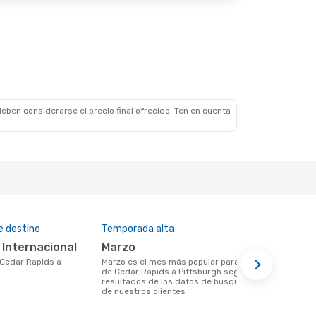
1 Escala
Vie., 25 De Sep.
1 Escala
1 Escala
eben considerarse el precio final ofrecido. Ten en cuenta
e destino
Temporada alta
Precio medi
h Internacional
marzo
$320
marzo es el mes más popular para volar
Un vuelo de Cedar Rapids a Pittsburgh
de Cedar Rapids a Pittsburgh según los
en eDreams 
resultados de los datos de búsqueda
basándonos e
de nuestros clientes
últimos 6 m