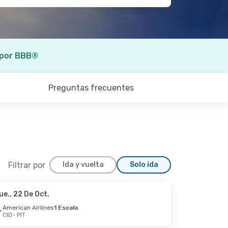
 por BBB®
Preguntas frecuentes
Filtrar por
Ida y vuelta
Solo ida
ue., 22 De Oct.
r., 6 De Oct.
American Airlines
1 Escala
CID
- PIT
1 Escala