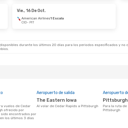
an Airlines
1 Escala
American Airlines
ID
PIT
- CID
Vie., 16 De Oct.
American Airlines
1 Escala
CID
- PIT
 De Oct.
- Lun., 26 De Oct.
Mar., 22 De Sep.
- 
an Airlines
1 Escala
American Airlines
IT
CID
- PIT
an Airlines
1 Escala
American Airlines
ID
PIT
- CID
sponibles durante los últimos 20 días para los periodos especificados y no d
mbios.
to
Aeropuerto de salida
Aeropuerto d
The Eastern Iowa
Pittsburg
Al volar de Cedar Rapids a Pittsburgh
Para la ruta de Cedar Rapids a
gh ofrecido por
Pittsburgh
 sido encontrados por
en los últimos 3 días