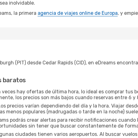
sea inolvidable.
eams, la primera
agencia de viajes online de Europa
, y empie
sburgh (PIT) desde Cedar Rapids (CID), en eDreams encontr
s baratos
veces hay ofertas de última hora, lo ideal es comprar tus 
mente, los precios son más bajos cuando reservas entre 6 y 
os precios varían dependiendo del día y la hora. Viajar des
ras menos populares (madrugadas o tarde en la noche) suel
s podrás crear alertas para recibir notificaciones cuando l
portunidades sin tener que buscar constantemente de form
gunas ciudades tienen varios aeropuertos. Al buscar vuelos a