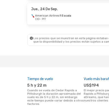
American Airlines
1 Escala
Americ
PIT
- CID
PIT
- C
Jue., 24 De Sep.
American Airlines
1 Escala
CID
- PIT
Vie., 16 De Oct.
- Mar., 20 De Oct.
Vie., 23
American Airlines
1 Escala
Americ
CID
- PIT
CID
- P
American Airlines
1 Escala
Americ
PIT
- CID
PIT
- C
Los precios que se muestran en esta página estaban di
que la disponibilidad y los precios están sujetos a ca
Tiempo de vuelo
Vuelo más bara
5 h y 22 m
US$194
Cuando se vuela de Cedar Rapids a
El mejor precio para vuelos de Cedar
Pittsburgh la duración aproximada del
Rapids a Pittsbur
vuelo es de 5 h y 22 m, sin embargo
eDreams, que han
este tiempo puede variar debido a otros
nuestros clientes 
factores