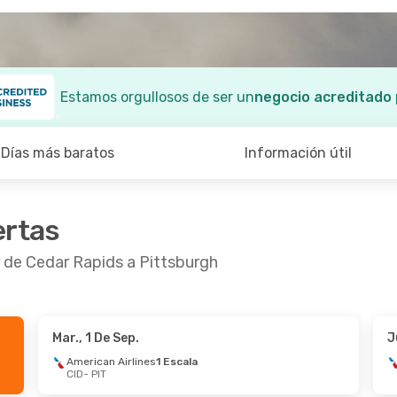
Estamos orgullosos de ser un
negocio acreditado
Días más baratos
Información útil
ertas
r de Cedar Rapids a Pittsburgh
Mar., 1 De Sep.
J
De Sep.
- Sáb., 12 De Sep.
Vie., 2 De Oct.
- Ma
American Airlines
1 Escala
CID
- PIT
an Airlines
1 Escala
American Airlines
IT
CID
- PIT