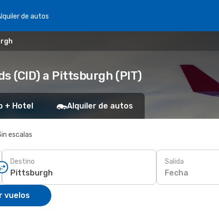
lquiler de autos
urgh
s (CID) a Pittsburgh (PIT)
o + Hotel
Alquiler de autos
Sin escalas
Destino
Salida
Fecha
r vuelos