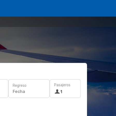
Pasajeros
Regreso
Fecha
1