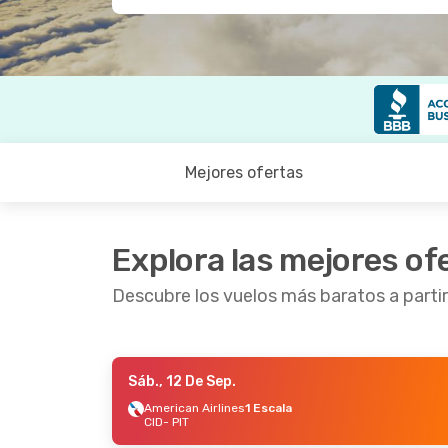
Mejores ofertas
Explora las mejores of
Descubre los vuelos más baratos a parti
Sáb., 12 De Sep.
Vie., 28 De Ago.
- Lun., 31 De Ago.
Sáb., 5 
American Airlines
1 Escala
CID
- PIT
American Airlines
1 Escala
Americ
CID
- PIT
CID
- P