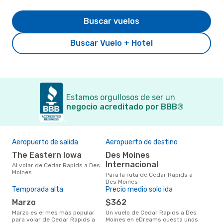
Buscar vuelos
Buscar Vuelo + Hotel
Estamos orgullosos de ser un
negocio acreditado por BBB®
Aeropuerto de salida
Aeropuerto de destino
El 
res
The Eastern Iowa
Des Moines
m
Internacional
Al volar de Cedar Rapids a Des
Moines
marzo es uno de los momentos
Para la ruta de Cedar Rapids a
más
Des Moines
Moi
Temporada alta
Precio medio solo ida
seg
marzo
$362
clie
marzo es el mes más popular
Un vuelo de Cedar Rapids a Des
para volar de Cedar Rapids a
Moines en eDreams cuesta unos