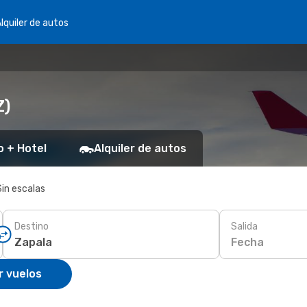
lquiler de autos
Z)
o + Hotel
Alquiler de autos
Sin escalas
Destino
Salida
Fecha
r vuelos