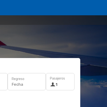
Pasajeros
Regreso
Fecha
1