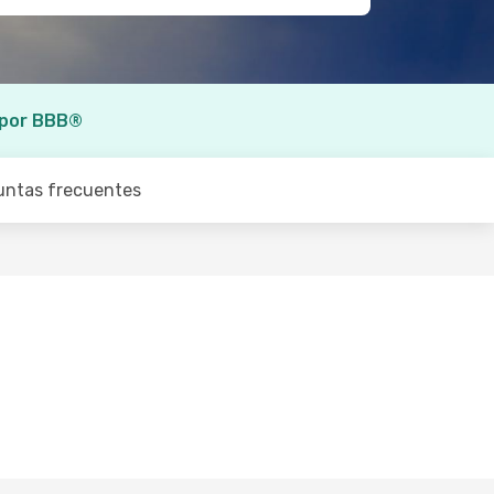
 por BBB®
untas frecuentes