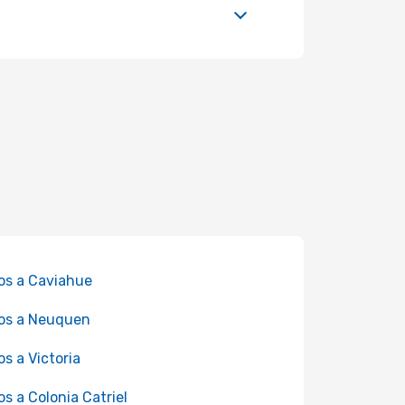
os a Caviahue
os a Neuquen
os a Victoria
os a Colonia Catriel