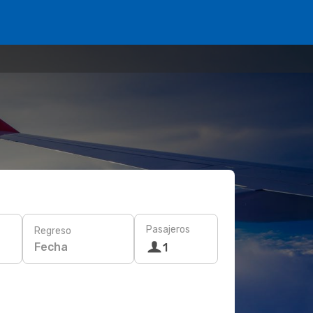
Pasajeros
Regreso
Fecha
1