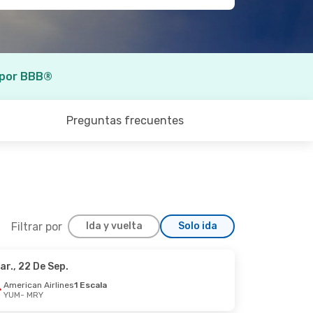
 por BBB®
Preguntas frecuentes
Filtrar por
Ida y vuelta
Solo ida
ar., 22 De Sep.
American Airlines
1 Escala
YUM
- MRY