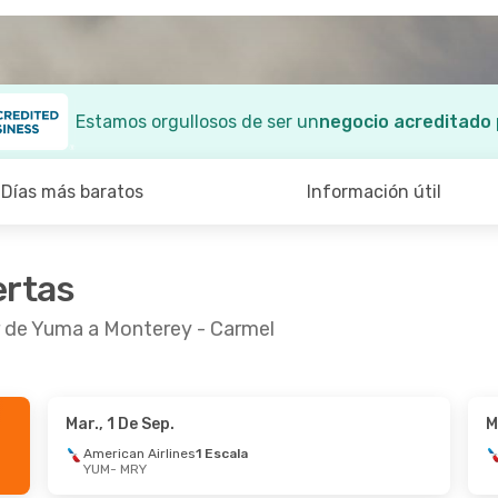
Estamos orgullosos de ser un
negocio acreditado
Días más baratos
Información útil
ertas
r de Yuma a Monterey - Carmel
Mar., 1 De Sep.
M
8 De Ago.
- Jue., 3 De Sep.
American Airlines
1 Escala
YUM
- MRY
an Airlines
1 Escala
MRY