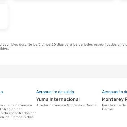
an Airlines
1 Escala
YUM
sponibles durante los últimos 20 días para los periodos especificados y no d
mbios.
to
Aeropuerto de salida
Aeropuerto d
Yuma Internacional
Monterey 
Al volar de Yuma a Monterey - Carmel
Para la ruta de Yuma a Monterey -
 ofrecido por
Carmel
 sido encontrados por
en los últimos 3 días