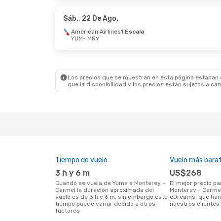
American Airlines
1 Escala
Americ
MRY
- YUM
MRY
- 
Sáb., 22 De Ago.
American Airlines
1 Escala
YUM
- MRY
Los precios que se muestran en esta página estaban di
que la disponibilidad y los precios están sujetos a ca
Tiempo de vuelo
Vuelo más bara
3 h y 6 m
US$268
Cuando se vuela de Yuma a Monterey -
El mejor precio para vuelos de Yuma a
Carmel la duración aproximada del
Monterey - Carmel
vuelo es de 3 h y 6 m, sin embargo este
eDreams, que han
tiempo puede variar debido a otros
nuestros clientes 
factores