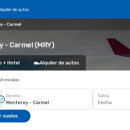
lquiler de autos
y - Carmel
y - Carmel (MRY)
o + Hotel
Alquiler de autos
Sin escalas
Destino
Salida
Fecha
r vuelos