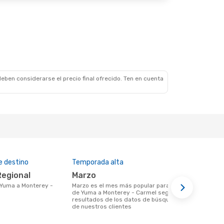
eben considerarse el precio final ofrecido. Ten en cuenta
e destino
Temporada alta
Precio medi
Regional
marzo
$970
marzo es el mes más popular para volar
Un vuelo de Yuma a Monterey - Carmel
de Yuma a Monterey - Carmel según los
en eDreams 
resultados de los datos de búsqueda
basándonos e
de nuestros clientes
últimos 6 m