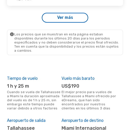
Mié., 23 De Sep.
- Lun., 28 De Sep.
Ver más
American Airlines
Directo
TLH
- MIA
American Airlines
Directo
MIA
- TLH
Los precios que se muestran en esta página estaban
disponibles durante los últimos 20 días para los periodos
especificados y no deben considerarse el precio final ofrecido.
Ten en cuenta que la disponibilidad y los precios están sujetos
a cambios.
Tiempo de vuelo
Vuelo más barato
Tem
1 h y 25 m
US$190
m
Cuando se vuela de Tallahassee
El mejor precio para vuelos de
marzo es el mes más popular
a Miami la duración aproximada
Tallahassee a Miami ofrecido por
para
del vuelo es de 1 h y 25 m, sin
eDreams, que han sido
Mia
embargo este tiempo puede
encontrados por nuestros
los
variar debido a otros factores
clientes en los últimos 3 días
nues
Pre
$
Aeropuerto de salida
Aeropuerto de destino
Un vuelo de Tallahassee a Miami
Tallahassee
Miami Internacional