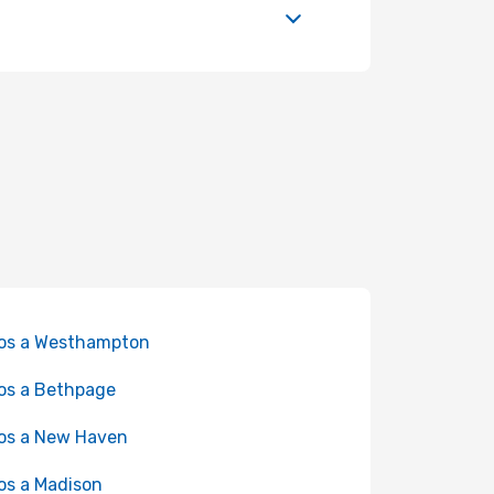
os a Westhampton
os a Bethpage
os a New Haven
os a Madison