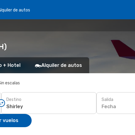
lquiler de autos
H)
o + Hotel
Alquiler de autos
Sin escalas
Destino
Salida
Fecha
r vuelos