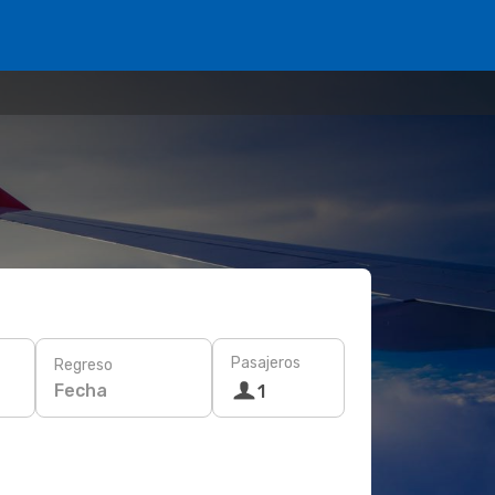
Pasajeros
Regreso
Fecha
1