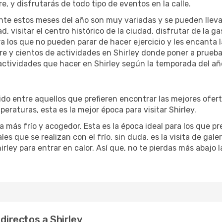
re, y disfrutarás de todo tipo de eventos en la calle.
te estos meses del año son muy variadas y se pueden llevar a 
d, visitar el centro histórico de la ciudad, disfrutar de la g
ra los que no pueden parar de hacer ejercicio y les encanta 
ibre y cientos de actividades en Shirley donde poner a prueb
ctividades que hacer en Shirley según la temporada del año
o entre aquellos que prefieren encontrar las mejores ofertas
eraturas, esta es la mejor época para visitar Shirley.
 más frío y acogedor. Esta es la época ideal para los que pr
les que se realizan con el frío, sin duda, es la visita de gal
rley para entrar en calor. Así que, no te pierdas más abajo l
 directos a Shirley