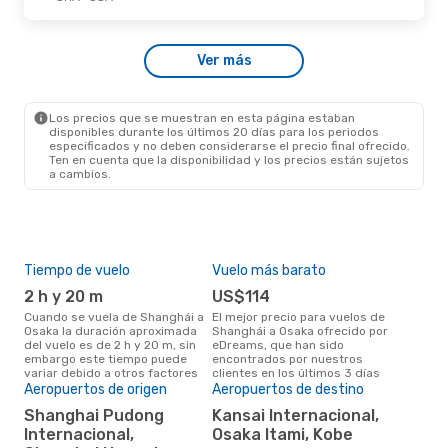
Lun., 31 De Ago.
- Jue., 3 De Sep.
Ver más
Spring Airlines
Directo
SHA
- OSA
Spring Airlines
Directo
OSA
- SHA
Los precios que se muestran en esta página estaban
disponibles durante los últimos 20 días para los periodos
especificados y no deben considerarse el precio final ofrecido.
Ten en cuenta que la disponibilidad y los precios están sujetos
a cambios.
Tiempo de vuelo
Vuelo más barato
Tem
2 h y 20 m
US$114
m
Cuando se vuela de Shanghái a
El mejor precio para vuelos de
marzo es el mes más popular
Osaka la duración aproximada
Shanghái a Osaka ofrecido por
par
del vuelo es de 2 h y 20 m, sin
eDreams, que han sido
segú
embargo este tiempo puede
encontrados por nuestros
dat
variar debido a otros factores
clientes en los últimos 3 días
clie
Pre
Aeropuertos de origen
Aeropuertos de destino
$
Shanghai Pudong
Kansai Internacional,
Internacional,
Osaka Itami, Kobe
Un vuelo de Shanghái a Osaka