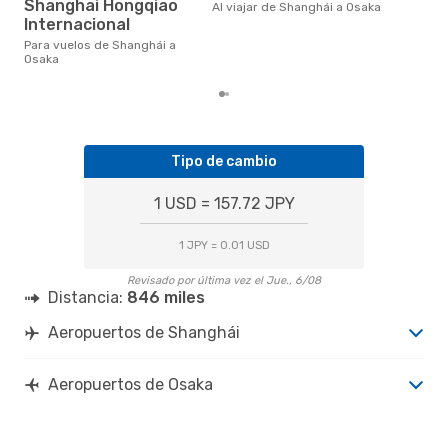
en 
Shanghai Hongqiao
Al viajar de Shanghái a Osaka
bas
Internacional
los
Para vuelos de Shanghái a
Osaka
Tipo de cambio
1 USD = 157.72 JPY
1 JPY = 0.01 USD
Revisado por última vez el Jue., 6/08
Distancia:
846 miles
Aeropuertos de Shanghái
Aeropuertos de Osaka