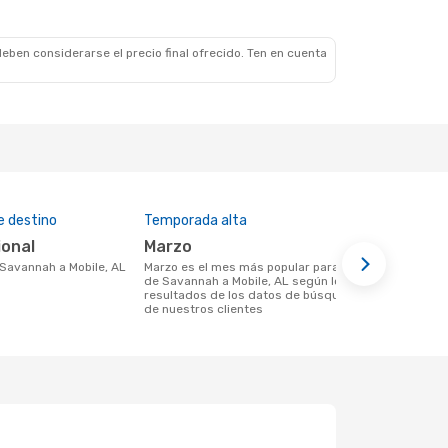
eben considerarse el precio final ofrecido. Ten en cuenta
e destino
Temporada alta
Precio medi
ional
marzo
$373
e Savannah a Mobile, AL
marzo es el mes más popular para volar
Un vuelo de Savannah a Mobile, AL en
de Savannah a Mobile, AL según los
eDreams cue
resultados de los datos de búsqueda
basándonos e
de nuestros clientes
últimos 6 m