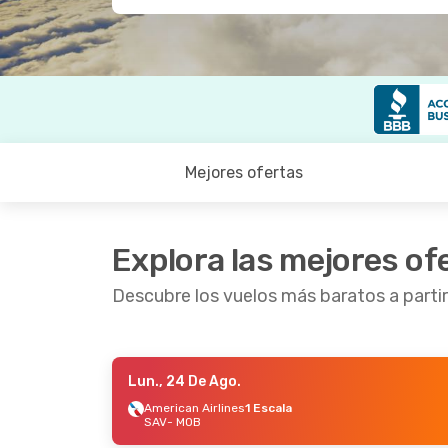
Mejores ofertas
Explora las mejores of
Descubre los vuelos más baratos a parti
Lun., 24 De Ago.
Mié., 2 De Sep.
- Sáb., 5 De Sep.
American Airlines
1 Escala
SAV
- MOB
American Airlines
1 Escala
SAV
- MOB