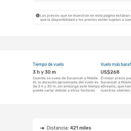
American Airlines
1 Escala
MOB
- SAV
Los precios que se muestran en esta página estaban di
que la disponibilidad y los precios están sujetos a ca
Tiempo de vuelo
Vuelo más bara
3 h y 30 m
US$268
Cuando se vuela de Savannah a Mobile,
El mejor precio para vuelos de
AL la duración aproximada del vuelo es
Savannah a Mobile
de 3 h y 30 m, sin embargo este tiempo
eDreams, que han
puede variar debido a otros factores
nuestros clientes 
Distancia:
421 miles