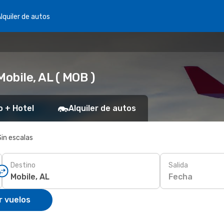
lquiler de autos
obile, AL ( MOB )
o + Hotel
Alquiler de autos
Sin escalas
Destino
Salida
Fecha
r vuelos