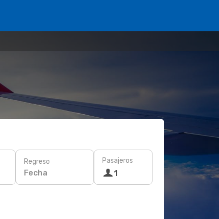
Pasajeros
Regreso
Fecha
1