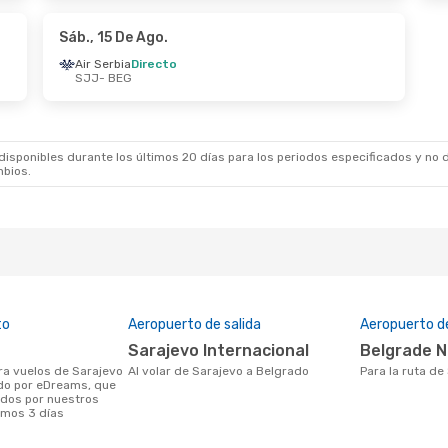
rbia
Directo
Austrian Airlines
1
SJJ
BEG
- SJJ
Sáb., 15 De Ago.
Air Serbia
Directo
SJJ
- BEG
7 De Ago.
- Jue., 3 De Sep.
Mié., 19 De Ago.
- 
an Airlines
1 Escala
Austrian Airlines
1
BEG
SJJ
- BEG
an Airlines
1 Escala
Austrian Airlines
1
SJJ
BEG
- SJJ
sponibles durante los últimos 20 días para los periodos especificados y no d
mbios.
to
Aeropuerto de salida
Aeropuerto d
Sarajevo Internacional
Belgrade N
Al volar de Sarajevo a Belgrado
Para la ruta d
do por eDreams, que
ados por nuestros
timos 3 días