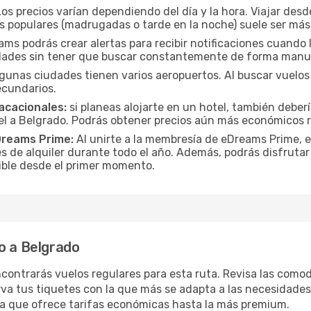
os precios varían dependiendo del día y la hora. Viajar de
os populares (madrugadas o tarde en la noche) suele ser má
s podrás crear alertas para recibir notificaciones cuando l
idades sin tener que buscar constantemente de forma manu
gunas ciudades tienen varios aeropuertos. Al buscar vuelos 
ecundarios.
acacionales:
si planeas alojarte en un hotel, también deber
el a Belgrado. Podrás obtener precios aún más económicos r
Dreams Prime:
Al unirte a la membresía de eDreams Prime, 
s de alquiler durante todo el año. Además, podrás disfrutar
osible desde el primer momento.
o a Belgrado
contrarás vuelos regulares para esta ruta. Revisa las como
va tus tiquetes con la que más se adapta a las necesidades 
la que ofrece tarifas económicas hasta la más premium.