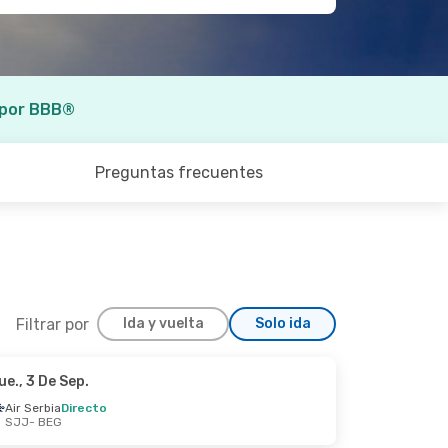
 por BBB®
Preguntas frecuentes
Filtrar por
Ida y vuelta
Solo ida
ue., 3 De Sep.
 Jue., 24 De Sep.
Air Serbia
Directo
SJJ
- BEG
 Escala