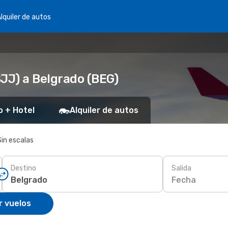
lquiler de autos
SJJ) a Belgrado (BEG)
o + Hotel
Alquiler de autos
Sin escalas
Destino
Salida
Fecha
r vuelos