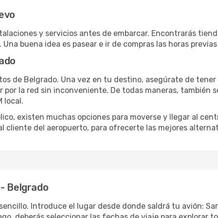
jevo
stalaciones y servicios antes de embarcar. Encontrarás tie
. Una buena idea es pasear e ir de compras las horas previas 
rado
os de Belgrado. Una vez en tu destino, asegúrate de tener 
ar por la red sin inconveniente. De todas maneras, también 
 local.
blico, existen muchas opciones para moverse y llegar al cent
al cliente del aeropuerto, para ofrecerte las mejores altern
 - Belgrado
encillo. Introduce el lugar desde donde saldrá tu avión: Sa
ego, deberás seleccionar las fechas de viaje para explorar t