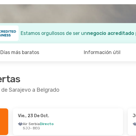
Estamos orgullosos de ser un
negocio acreditado
Días más baratos
Información útil
ertas
r de Sarajevo a Belgrado
Vie., 23 De Oct.
J
De Oct.
- Dom., 4 De Oct.
Jue., 24 De Sep.
-
Air Serbia
Directo
SJJ
- BEG
rbia
Directo
Austrian Airlines
1
BEG
SJJ
- BEG