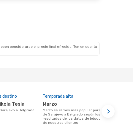
 Escala
Vie., 21 De Ago.
 Escala
 Escala
eben considerarse el precio final ofrecido. Ten en cuenta
e destino
Temporada alta
Aerolíneas 
ikola Tesla
marzo
Air Serbi
e Sarajevo a Belgrado
marzo es el mes más popular para volar
Aerolíneas que vuelan desde Sarajevo a
de Sarajevo a Belgrado según los
Belgrado
resultados de los datos de búsqueda
de nuestros clientes