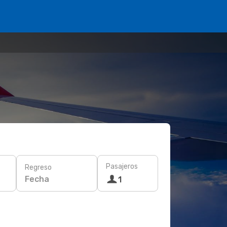
Pasajeros
Regreso
Fecha
1