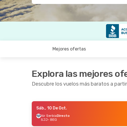
Mejores ofertas
Explora las mejores of
Descubre los vuelos más baratos a parti
Sáb., 10 De Oct.
Lun., 19 De Oct.
- Mié., 21 De Oct.
Jue., 1 
Air Serbia
Directo
SJJ
- BEG
Austrian Airlines
1 Escala
Air Se
SJJ
- BEG
SJJ
- 