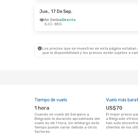
Austrian Airlines
1 Escala
Air Se
BEG
- SJJ
BEG
- 
Jue., 17 De Sep.
Air Serbia
Directo
SJJ
- BEG
Jue., 10 De Sep.
- Dom., 13 De Sep.
Jue., 2
Air Serbia
Directo
Austri
SJJ
- BEG
SJJ
- 
Air Serbia
Directo
Austri
BEG
- SJJ
BEG
- 
Los precios que se muestran en esta página estaban di
que la disponibilidad y los precios están sujetos a ca
Tiempo de vuelo
Vuelo más bara
1 hora
US$70
Cuando se vuela de Sarajevo a
El mejor precio para vuelos de Sarajevo
Belgrado la duración aproximada del
a Belgrado ofreci
vuelo es de 1 hora, sin embargo este
han sido encontr
tiempo puede variar debido a otros
clientes en los úl
factores