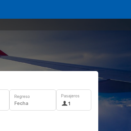
Pasajeros
Regreso
Fecha
1