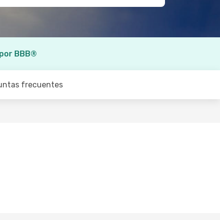
 por BBB®
untas frecuentes