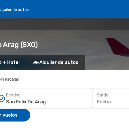
lquiler de autos
o Arag (SXO)
o + Hotel
Alquiler de autos
Sin escalas
Destino
Salida
Fecha
r vuelos