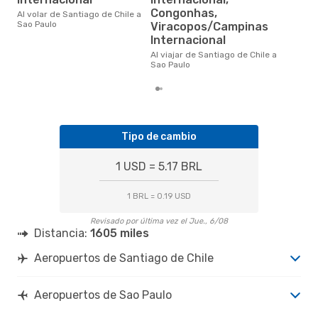
Un vuelo de Santiago de Chile a
Congonhas,
Al volar de Santiago de Chile a
Sao
Sao Paulo
Viracopos/Campinas
uno
prec
Internacional
Al viajar de Santiago de Chile a
Sao Paulo
Tipo de cambio
1 USD = 5.17 BRL
1 BRL = 0.19 USD
Revisado por última vez el Jue., 6/08
Distancia:
1605 miles
Aeropuertos de Santiago de Chile
Aeropuertos de Sao Paulo