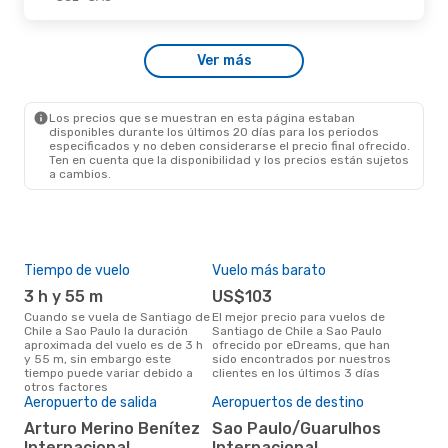
Vie., 2 De Oct.
- Vie., 9 De Oct.
Ver más
Sky Airline
Directo
SCL
- SAO
Sky Airline
Directo
SAO
- SCL
Los precios que se muestran en esta página estaban
disponibles durante los últimos 20 días para los periodos
especificados y no deben considerarse el precio final ofrecido.
Ten en cuenta que la disponibilidad y los precios están sujetos
a cambios.
Tiempo de vuelo
Vuelo más barato
Tem
3 h y 55 m
US$103
m
Cuando se vuela de Santiago de
El mejor precio para vuelos de
marzo es el mes más popular
Chile a Sao Paulo la duración
Santiago de Chile a Sao Paulo
para
aproximada del vuelo es de 3 h
ofrecido por eDreams, que han
a Sa
y 55 m, sin embargo este
sido encontrados por nuestros
resu
tiempo puede variar debido a
clientes en los últimos 3 días
bús
otros factores
Aeropuerto de salida
Aeropuertos de destino
Pre
Arturo Merino Benítez
Sao Paulo/Guarulhos
$
Internacional
Internacional,