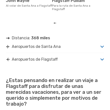
John Wayne
Flagstaff Pulliam
agosto es uno de los momentos
más
Al volar de Santa Ana a Flagstaff
Para la ruta de Santa Ana a
Fla
Flagstaff
seg
clie
Distancia:
368 miles
Aeropuertos de Santa Ana
Aeropuertos de Flagstaff
¿Estas pensando en realizar un viaje a
Flagstaff para disfrutar de unas
merecidas vacaciones, para ver a un ser
querido o simplemente por motivos de
trabajo?