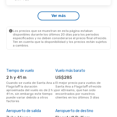
Vie., 28 De Ago.
- Dom., 30 De Ago.
Ver más
American Airlines
1 Escala
SNA
- FLG
American Airlines
1 Escala
FLG
- SNA
Los precios que se muestran en esta página estaban
disponibles durante los últimos 20 días para los periodos
especificados y no deben considerarse el precio final ofrecido.
Ten en cuenta que la disponibilidad y los precios están sujetos
a cambios.
Tiempo de vuelo
Vuelo más barato
Tem
2 h y 41 m
US$285
m
Cuando se vuela de Santa Ana a
El mejor precio para vuelos de
marzo es el mes más popular
Flagstaff la duración
Santa Ana a Flagstaff ofrecido
para
aproximada del vuelo es de 2 h y
por eDreams, que han sido
Flag
41 m, sin embargo este tiempo
encontrados por nuestros
de 
puede variar debido a otros
clientes en los últimos 3 días
nues
factores
El 
res
Aeropuerto de salida
Aeropuerto de destino
ju