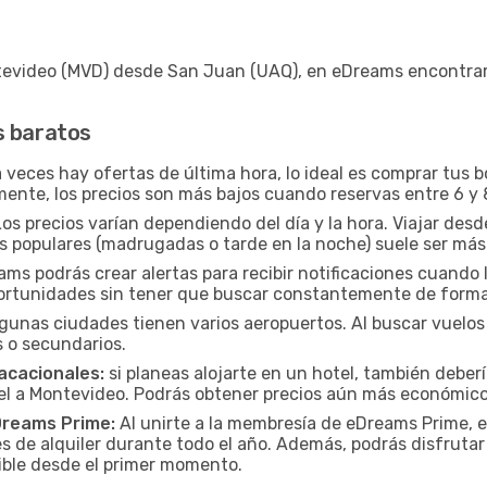
evideo (MVD) desde San Juan (UAQ), en eDreams encontrar
s baratos
veces hay ofertas de última hora, lo ideal es comprar tus 
mente, los precios son más bajos cuando reservas entre 6 y 
os precios varían dependiendo del día y la hora. Viajar de
os populares (madrugadas o tarde en la noche) suele ser má
ms podrás crear alertas para recibir notificaciones cuando 
portunidades sin tener que buscar constantemente de form
gunas ciudades tienen varios aeropuertos. Al buscar vuelos 
 o secundarios.
acacionales:
si planeas alojarte en un hotel, también deber
el a Montevideo. Podrás obtener precios aún más económico
Dreams Prime:
Al unirte a la membresía de eDreams Prime, 
s de alquiler durante todo el año. Además, podrás disfrutar
osible desde el primer momento.