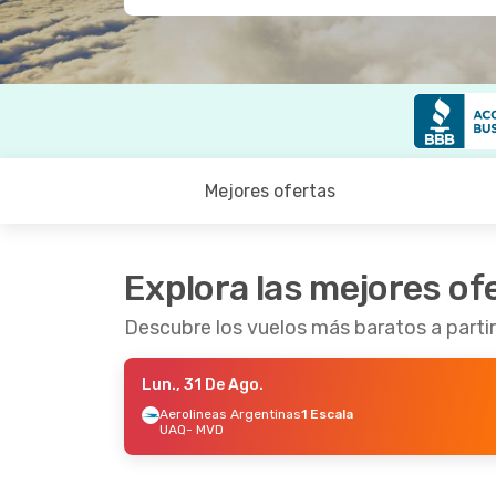
Mejores ofertas
Explora las mejores of
Descubre los vuelos más baratos a parti
Lun., 31 De Ago.
Aerolineas Argentinas
1 Escala
UAQ
- MVD