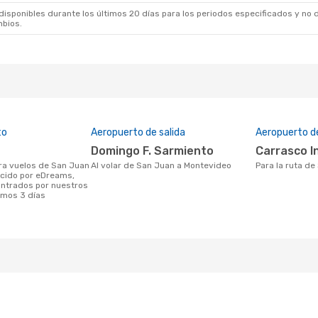
sponibles durante los últimos 20 días para los periodos especificados y no d
mbios.
to
Aeropuerto de salida
Aeropuerto d
Domingo F. Sarmiento
Carrasco 
Al volar de San Juan a Montevideo
Para la ruta d
ecido por eDreams,
ontrados por nuestros
timos 3 días