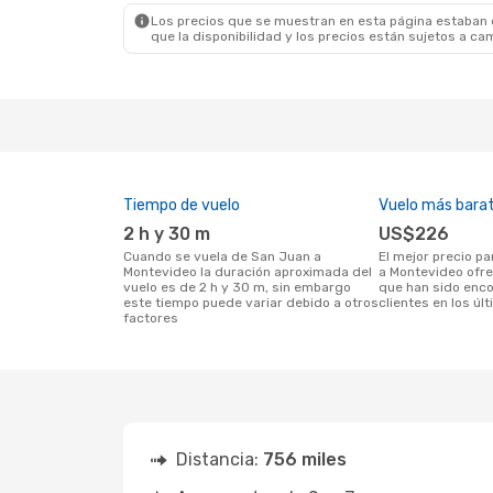
Los precios que se muestran en esta página estaban di
que la disponibilidad y los precios están sujetos a ca
Tiempo de vuelo
Vuelo más bara
2 h y 30 m
US$226
Cuando se vuela de San Juan a
El mejor precio para vuelos de San Juan
Montevideo la duración aproximada del
a Montevideo ofr
vuelo es de 2 h y 30 m, sin embargo
que han sido enc
este tiempo puede variar debido a otros
clientes en los úl
factores
Distancia:
756 miles