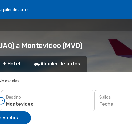
lquiler de autos
(UAQ) a Montevideo (MVD)
o + Hotel
Alquiler de autos
Sin escalas
Destino
Salida
Fecha
r vuelos