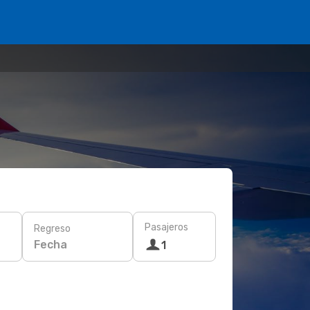
Pasajeros
Regreso
Fecha
1