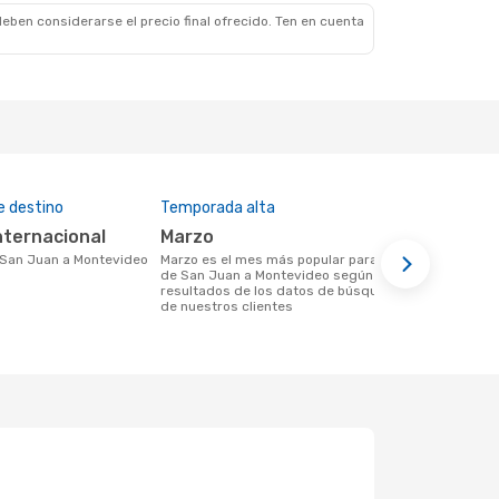
eben considerarse el precio final ofrecido. Ten en cuenta
e destino
Temporada alta
Precio medi
Internacional
marzo
$265
e San Juan a Montevideo
marzo es el mes más popular para volar
Un vuelo de San Juan a Montevideo en
de San Juan a Montevideo según los
eDreams cue
resultados de los datos de búsqueda
basándonos e
de nuestros clientes
últimos 6 m