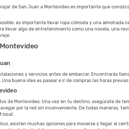
viajar de San Juan a Montevideo es importante que conozcas
posible, es importante llevar ropa cómoda y una almohada cer
ra llevar algo de entretenimiento como una novela, una revi
viaje.
 Montevideo
Juan
stalaciones y servicios antes de embarcar. Encontrarás tie
. Una buena idea es pasear e ir de compras las horas previas 
evideo
os de Montevideo. Una vez en tu destino, asegúrate de tene
 navegar por la red sin inconveniente. De todas maneras, ta
 local.
blico, existen muchas opciones para moverse y llegar al cen