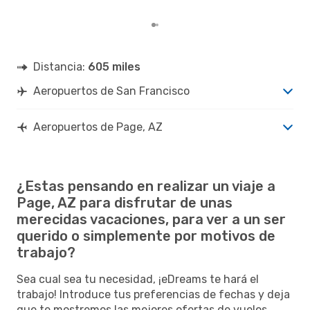
de n
Distancia:
605 miles
Aeropuertos de San Francisco
Aeropuertos de Page, AZ
¿Estas pensando en realizar un viaje a
Page, AZ para disfrutar de unas
merecidas vacaciones, para ver a un ser
querido o simplemente por motivos de
trabajo?
Sea cual sea tu necesidad, ¡eDreams te hará el
trabajo! Introduce tus preferencias de fechas y deja
que te mostremos las mejores ofertas de vuelos