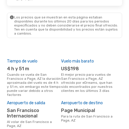
Lun., 12 De Oct.
- Vie., 16 De Oct.
Los precios que se muestran en esta página estaban
Alaska Airlines
1 Escala
disponibles durante los últimos 20 días para los periodos
SFO
- PGA
especificados y no deben considerarse el precio final ofrecido.
Contour Airlines
1 Escala
Ten en cuenta que la disponibilidad y los precios están sujetos
PGA
- SFO
a cambios.
Tiempo de vuelo
Vuelo más barato
Tem
4 h y 51 m
US$198
m
Cuando se vuela de San
El mejor precio para vuelos de
marzo es el mes más popular
Francisco a Page, AZ la duración
San Francisco a Page, AZ
para
aproximada del vuelo es de 4 h
ofrecido por eDreams, que han
Pag
y 51 m, sin embargo este tiempo
sido encontrados por nuestros
de 
puede variar debido a otros
clientes en los últimos 3 días
nues
factores
El 
res
Aeropuerto de salida
Aeropuerto de destino
d
San Francisco
Page Municipal
octubre es uno de los
Internacional
Para la ruta de San Francisco a
mom
Page, AZ
vol
Al volar de San Francisco a
Fra
Page, AZ