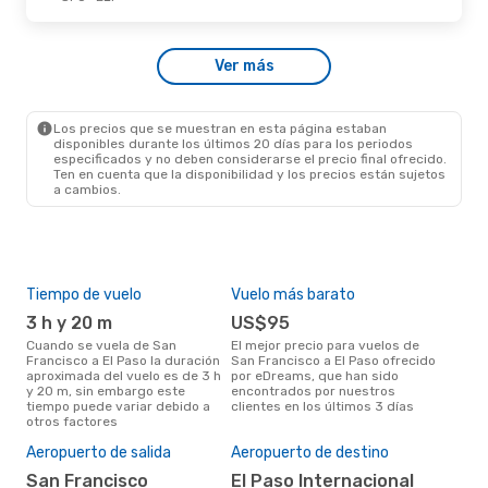
Jue., 24 De Sep.
- Mar., 29 De Sep.
Ver más
Frontier Airlines
1 Escala
SFO
- ELP
Frontier Airlines
1 Escala
ELP
- SFO
Los precios que se muestran en esta página estaban
disponibles durante los últimos 20 días para los periodos
especificados y no deben considerarse el precio final ofrecido.
Ten en cuenta que la disponibilidad y los precios están sujetos
a cambios.
Tiempo de vuelo
Vuelo más barato
Tem
3 h y 20 m
US$95
m
Cuando se vuela de San
El mejor precio para vuelos de
marzo es el mes más popular
Francisco a El Paso la duración
San Francisco a El Paso ofrecido
para
aproximada del vuelo es de 3 h
por eDreams, que han sido
Pas
y 20 m, sin embargo este
encontrados por nuestros
los
tiempo puede variar debido a
clientes en los últimos 3 días
nues
otros factores
El 
res
Aeropuerto de salida
Aeropuerto de destino
m
San Francisco
El Paso Internacional