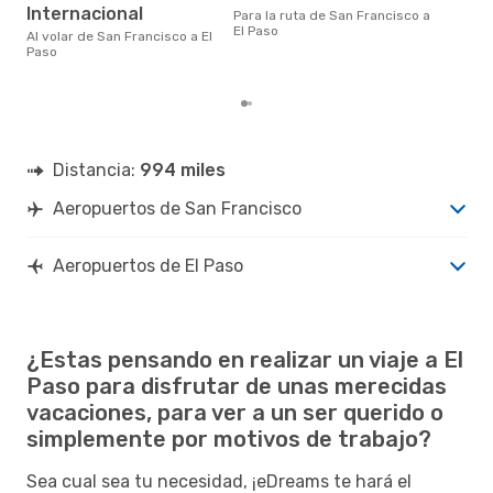
octubre es uno de los
Internacional
Para la ruta de San Francisco a
mom
El Paso
vola
Al volar de San Francisco a El
Fra
Paso
de n
Distancia:
994 miles
Aeropuertos de San Francisco
Aeropuertos de El Paso
¿Estas pensando en realizar un viaje a El
Paso para disfrutar de unas merecidas
vacaciones, para ver a un ser querido o
simplemente por motivos de trabajo?
Sea cual sea tu necesidad, ¡eDreams te hará el