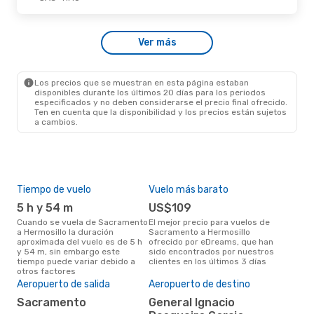
Sáb., 10 De Oct.
- Sáb., 10 De Oct.
Ver más
Volaris
1 Escala
SAC
- HMO
Volaris
1 Escala
HMO
- SAC
Los precios que se muestran en esta página estaban
disponibles durante los últimos 20 días para los periodos
especificados y no deben considerarse el precio final ofrecido.
Ten en cuenta que la disponibilidad y los precios están sujetos
a cambios.
Tiempo de vuelo
Vuelo más barato
Tem
5 h y 54 m
US$109
m
Cuando se vuela de Sacramento
El mejor precio para vuelos de
marzo es el mes más popular
a Hermosillo la duración
Sacramento a Hermosillo
par
aproximada del vuelo es de 5 h
ofrecido por eDreams, que han
Herm
y 54 m, sin embargo este
sido encontrados por nuestros
de 
tiempo puede variar debido a
clientes en los últimos 3 días
nues
otros factores
El 
res
Aeropuerto de salida
Aeropuerto de destino
n
Sacramento
General Ignacio