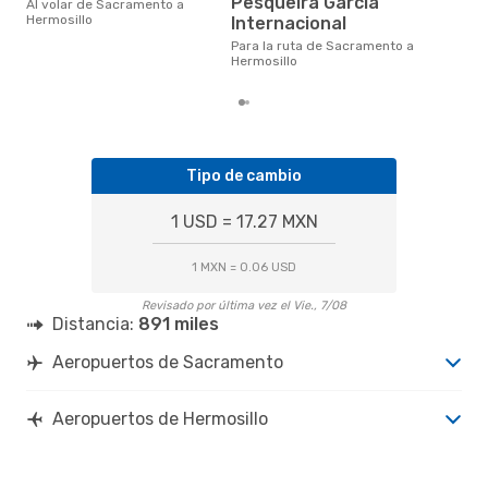
Pesqueira Garcia
febrero es uno de los
Al volar de Sacramento a
mom
Hermosillo
Internacional
vola
Para la ruta de Sacramento a
Sac
Hermosillo
de n
Tipo de cambio
1 USD = 17.27 MXN
1 MXN = 0.06 USD
Revisado por última vez el Vie., 7/08
Distancia:
891 miles
Aeropuertos de Sacramento
Aeropuertos de Hermosillo