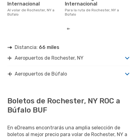
marzo es uno de los momentos
Internacional
Internacional
más
Búf
Al volar de Rochester, NY a
Para la ruta de Rochester, NY a
seg
Búfalo
Búfalo
clie
Distancia:
66 miles
Aeropuertos de Rochester, NY
Aeropuertos de Búfalo
Boletos de Rochester, NY ROC a
Búfalo BUF
En eDreams encontrarás una amplia selección de
boletos al mejor precio para volar de Rochester, NY a