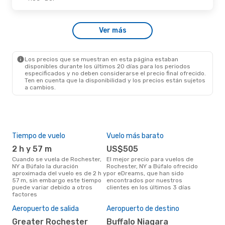
Vie., 11 De Sep.
- Dom., 13 De Sep.
Ver más
American Airlines
1 Escala
ROC
- BUF
American Airlines
1 Escala
BUF
- ROC
Los precios que se muestran en esta página estaban
disponibles durante los últimos 20 días para los periodos
especificados y no deben considerarse el precio final ofrecido.
Ten en cuenta que la disponibilidad y los precios están sujetos
a cambios.
Tiempo de vuelo
Vuelo más barato
Tem
2 h y 57 m
US$505
m
Cuando se vuela de Rochester,
El mejor precio para vuelos de
marzo es el mes más popular
NY a Búfalo la duración
Rochester, NY a Búfalo ofrecido
para
aproximada del vuelo es de 2 h y
por eDreams, que han sido
Búfa
57 m, sin embargo este tiempo
encontrados por nuestros
los
puede variar debido a otros
clientes en los últimos 3 días
nues
factores
El 
res
Aeropuerto de salida
Aeropuerto de destino
ju
Greater Rochester
Buffalo Niagara